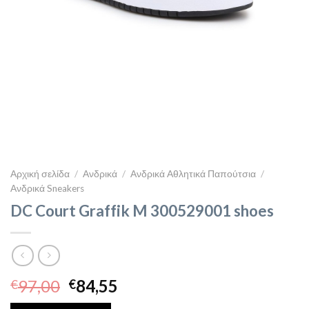
Αρχική σελίδα
/
Ανδρικά
/
Ανδρικά Αθλητικά Παπούτσια
/
Ανδρικά Sneakers
DC Court Graffik M 300529001 shoes
Original
Η
97,00
84,55
€
€
price
τρέχουσα