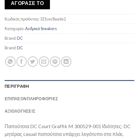
was:
τιμή
ΑΓΟΡΑΣΕ ΤΟ
€97,00.
είναι:
€84,55.
Κωδικός προϊόντος:
321cec8aade2
Κατηγορία:
Ανδρικά Sneakers
Brand:
DC
Brand:
DC
ΠΕΡΙΓΡΑΦΉ
ΕΠΙΠΛΈΟΝ ΠΛΗΡΟΦΟΡΊΕΣ
ΑΞΙΟΛΟΓΗΣΕΙΣ
Παπούτσια DC Court Graffik M 300529-001 Ιδιότητες: DC
μητέρας casual παπούτσια υπάρχει λογότυπο στο πλάι,