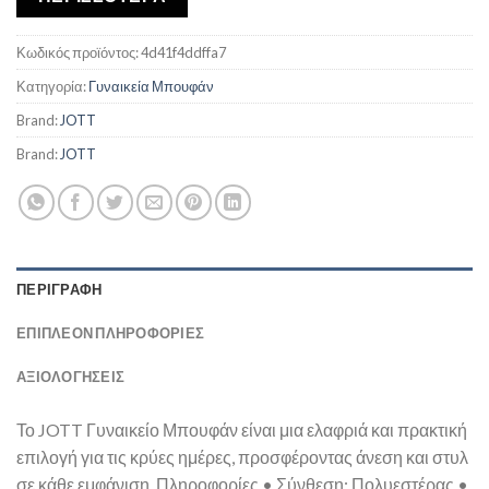
Κωδικός προϊόντος:
4d41f4ddffa7
Κατηγορία:
Γυναικεία Μπουφάν
Brand:
JOTT
Brand:
JOTT
ΠΕΡΙΓΡΑΦΉ
ΕΠΙΠΛΈΟΝ ΠΛΗΡΟΦΟΡΊΕΣ
ΑΞΙΟΛΟΓΗΣΕΙΣ
Το JOTT Γυναικείο Μπουφάν είναι μια ελαφριά και πρακτική
επιλογή για τις κρύες ημέρες, προσφέροντας άνεση και στυλ
σε κάθε εμφάνιση. Πληροφορίες • Σύνθεση: Πολυεστέρας •