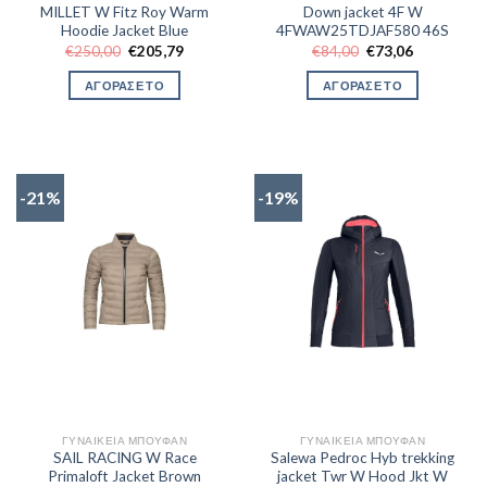
MILLET W Fitz Roy Warm
Down jacket 4F W
Hoodie Jacket Blue
4FWAW25TDJAF580 46S
Original
Η
Original
Η
€
250,00
€
205,79
€
84,00
€
73,06
price
τρέχουσα
price
τρέχουσα
was:
τιμή
was:
τιμή
ΑΓΟΡΑΣΕ ΤΟ
ΑΓΟΡΑΣΕ ΤΟ
€250,00.
είναι:
€84,00.
είναι:
€205,79.
€73,06.
-21%
-19%
ΓΥΝΑΙΚΕΊΑ ΜΠΟΥΦΆΝ
ΓΥΝΑΙΚΕΊΑ ΜΠΟΥΦΆΝ
SAIL RACING W Race
Salewa Pedroc Hyb trekking
Primaloft Jacket Brown
jacket Twr W Hood Jkt W