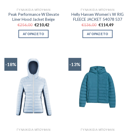
ΓΥΝΑΙΚΕΊΑ ΜΠΟΥΦΆΝ
ΓΥΝΑΙΚΕΊΑ ΜΠΟΥΦΆΝ
Peak Performance W Elevate
Helly Hansen Women’s W RIG
Liner Hood Jacket Beige
FLEECE JACKET 54078 537
Original
Η
Original
Η
€
256,00
€
210,42
€
136,00
€
114,49
price
τρέχουσα
price
τρέχουσα
was:
τιμή
was:
τιμή
ΑΓΟΡΑΣΕ ΤΟ
ΑΓΟΡΑΣΕ ΤΟ
€256,00.
είναι:
€136,00.
είναι:
€210,42.
€114,49.
-18%
-13%
ΓΥΝΑΙΚΕΊΑ ΜΠΟΥΦΆΝ
ΓΥΝΑΙΚΕΊΑ ΜΠΟΥΦΆΝ