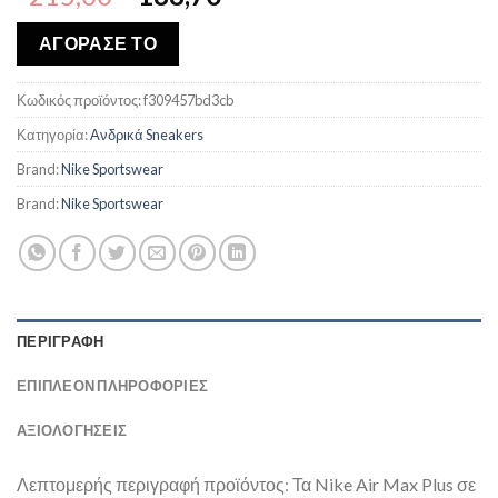
price
τρέχουσα
was:
τιμή
ΑΓΟΡΑΣΕ ΤΟ
€215,00.
είναι:
€188,70.
Κωδικός προϊόντος:
f309457bd3cb
Κατηγορία:
Ανδρικά Sneakers
Brand:
Nike Sportswear
Brand:
Nike Sportswear
ΠΕΡΙΓΡΑΦΉ
ΕΠΙΠΛΈΟΝ ΠΛΗΡΟΦΟΡΊΕΣ
ΑΞΙΟΛΟΓΗΣΕΙΣ
Λεπτομερής περιγραφή προϊόντος: Τα Nike Air Max Plus σε