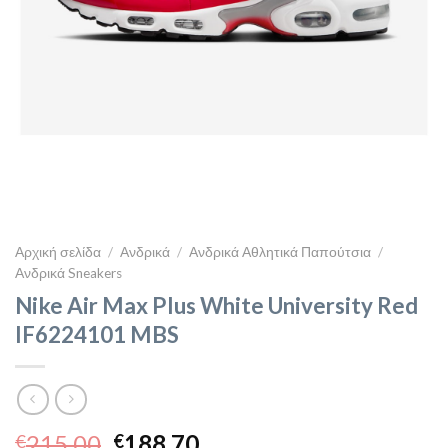
Αρχική σελίδα
/
Ανδρικά
/
Ανδρικά Αθλητικά Παπούτσια
/
Ανδρικά Sneakers
Nike Air Max Plus White University Red
IF6224101 MBS
Original
Η
215,00
188,70
€
€