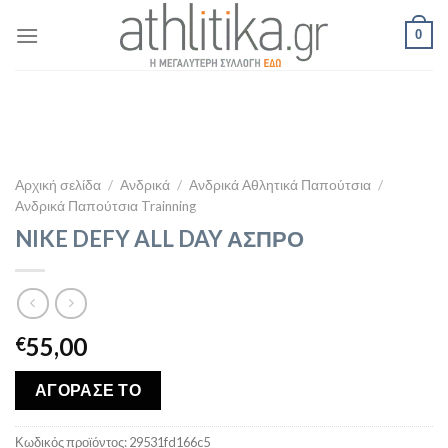
Skip
0
to
content
Αρχική σελίδα
/
Ανδρικά
/
Ανδρικά Αθλητικά Παπούτσια
/
Ανδρικά Παπούτσια Trainning
NIKE DEFY ALL DAY ΑΣΠΡΟ
55,00
€
ΑΓΟΡΑΣΕ ΤΟ
Κωδικός προϊόντος:
29531fd166c5