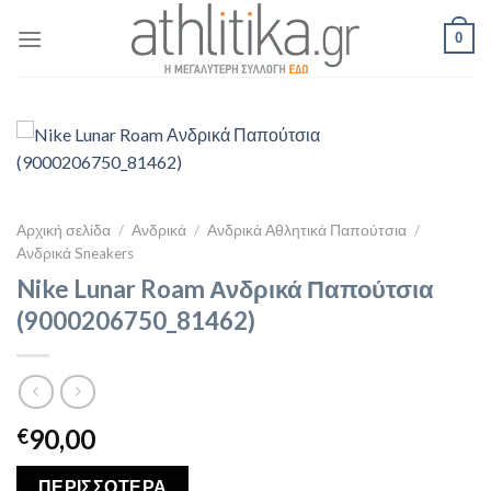
Skip
0
to
content
Αρχική σελίδα
/
Ανδρικά
/
Ανδρικά Αθλητικά Παπούτσια
/
Ανδρικά Sneakers
Nike Lunar Roam Ανδρικά Παπούτσια
(9000206750_81462)
90,00
€
ΠΕΡΙΣΣΟΤΕΡΑ