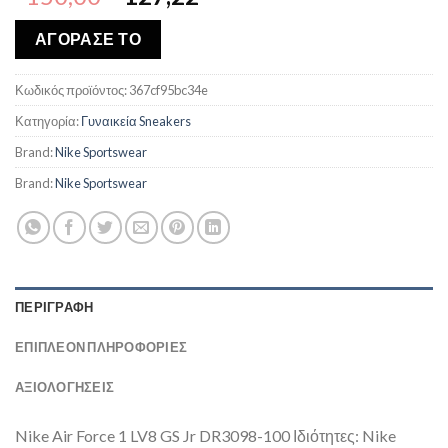
price
τρέχουσα
was:
τιμή
ΑΓΟΡΑΣΕ ΤΟ
€150,00.
είναι:
€127,22.
Κωδικός προϊόντος:
367cf95bc34e
Κατηγορία:
Γυναικεία Sneakers
Brand:
Nike Sportswear
Brand:
Nike Sportswear
ΠΕΡΙΓΡΑΦΉ
ΕΠΙΠΛΈΟΝ ΠΛΗΡΟΦΟΡΊΕΣ
ΑΞΙΟΛΟΓΗΣΕΙΣ
Nike Air Force 1 LV8 GS Jr DR3098-100 Ιδιότητες: Nike