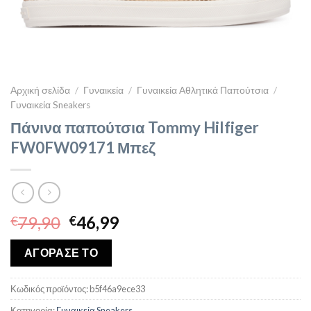
Αρχική σελίδα
/
Γυναικεία
/
Γυναικεία Αθλητικά Παπούτσια
/
Γυναικεία Sneakers
Πάνινα παπούτσια Tommy Hilfiger
FW0FW09171 Μπεζ
Original
Η
79,90
46,99
€
€
price
τρέχουσα
was:
τιμή
ΑΓΟΡΑΣΕ ΤΟ
€79,90.
είναι:
€46,99.
Κωδικός προϊόντος:
b5f46a9ece33
Κατηγορία:
Γυναικεία Sneakers