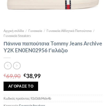
Αρχική σελίδα
/
Γυναικεία
/
Γυναικεία Αθλητικά Παπούτσια
/
Γυναικεία Sneakers
Πάνινα παπούτσια Tommy Jeans Archive
Y2K EN0EN02956 Γαλάζιο
Original
Η
69,90
38,99
€
€
price
τρέχουσα
was:
τιμή
ΑΓΟΡΑΣΕ ΤΟ
€69,90.
είναι:
€38,99.
Κωδικός προϊόντος:
92d3db94de4b
Κατηγορία:
Γυναικεία Sneakers