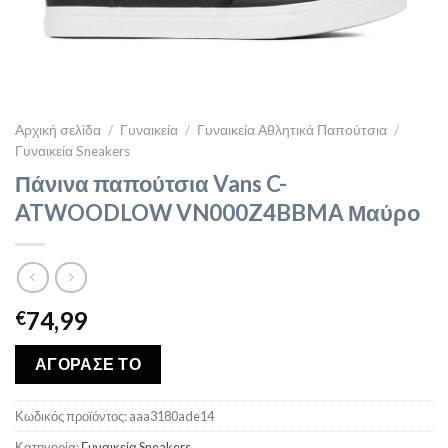
Αρχική σελίδα
/
Γυναικεία
/
Γυναικεία Αθλητικά Παπούτσια
/
Γυναικεία Sneakers
Πάνινα παπούτσια Vans C-
ATWOODLOW VN000Z4BBMA Μαύρο
74,99
€
ΑΓΟΡΑΣΕ ΤΟ
Κωδικός προϊόντος:
aaa3180ade14
Κατηγορία:
Γυναικεία Sneakers