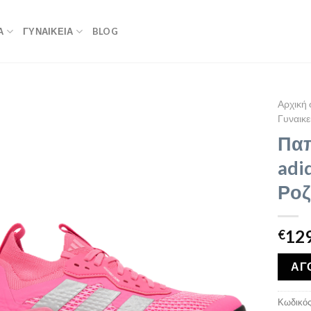
Α
ΓΥΝΑΙΚΕΙΑ
BLOG
Αρχική 
Γυναικε
Παπ
adi
Ροζ
129
€
ΑΓ
Κωδικός