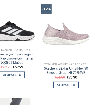
-12%
ΓΥΝΑΙΚΕΊΑ ΑΘΛΗΤΙΚΆ ΠΑΠΟΎΤΣΙΑ TRAINNING
τσια για Γυμναστήριο
 Rapidmove Go Trainer
JQ3953 Μαύρο
ΓΥΝΑΙΚΕΊΑ ΑΘΛΗΤΙΚΆ ΠΑΠΟΎΤΣΙΑ TRAINNING
Original
Η
€
69,90
€
59,99
Skechers SlipIns Ultra Flex 30
price
τρέχουσα
Smooth Step 149709MVE
was:
τιμή
ΑΓΟΡΑΣΕ ΤΟ
€69,90.
είναι:
Original
Η
€
86,00
€
75,30
€59,99.
price
τρέχουσα
was:
τιμή
ΑΓΟΡΑΣΕ ΤΟ
€86,00.
είναι:
€75,30.