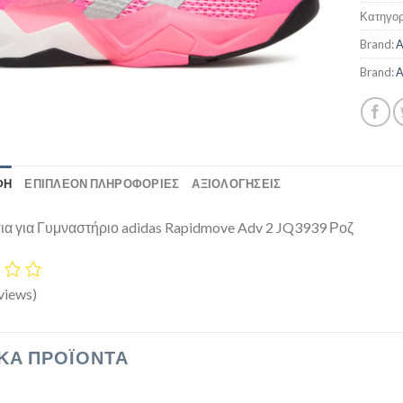
Κατηγορ
Brand:
A
Brand:
A
ΦΉ
ΕΠΙΠΛΈΟΝ ΠΛΗΡΟΦΟΡΊΕΣ
ΑΞΙΟΛΟΓΗΣΕΙΣ
α για Γυμναστήριο adidas Rapidmove Adv 2 JQ3939 Ροζ
views)
ΚΆ ΠΡΟΪΌΝΤΑ