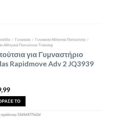
σελίδα
/
Γυναικεία
/
Γυναικεία Αθλητικά Παπούτσια
/
ία Αθλητικά Παπούτσια Trainning
ούτσια για Γυμναστήριο
das Rapidmove Adv 2 JQ3939
,99
ΟΡΑΣΕ ΤΟ
 προϊόντος:
53d9d4775d2d