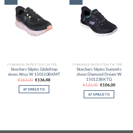
ΓΥΝΑΙΚΕΊΑ ΠΑΠΟΎΤΣΙΑ ΓΙΑ ΤΡΈΞΙΜΟ
ΓΥΝΑΙΚΕΊΑ ΠΑΠΟΎΤΣΙΑ ΓΙΑ ΤΡΈΞΙΜΟ
Skechers Slipins GlideStep
Skechers Slipins Summits
shoes Altus W 150510BKMT
shoes Diamond Dream W
150123BKTQ
Original
Η
€
162,00
€
136,48
price
τρέχουσα
Original
Η
€
123,00
€
106,00
was:
τιμή
price
τρέχουσα
ΑΓΟΡΑΣΕ ΤΟ
€162,00.
είναι:
was:
τιμή
ΑΓΟΡΑΣΕ ΤΟ
€136,48.
€123,00.
είναι:
€106,00.