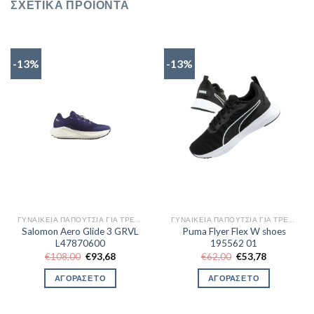
ΣΧΕΤΙΚΆ ΠΡΟΪΌΝΤΑ
-13%
-13%
ΓΥΝΑΙΚΕΊΑ ΠΑΠΟΎΤΣΙΑ ΓΙΑ ΤΡΈΞΙΜΟ
ΓΥΝΑΙΚΕΊΑ ΠΑΠΟΎΤΣΙΑ ΓΙΑ ΤΡΈΞΙΜΟ
Salomon Aero Glide 3 GRVL
Puma Flyer Flex W shoes
L47870600
195562 01
Original
Η
Original
Η
€
108,00
€
93,68
€
62,00
€
53,78
price
τρέχουσα
price
τρέχουσα
was:
τιμή
was:
τιμή
ΑΓΟΡΑΣΕ ΤΟ
ΑΓΟΡΑΣΕ ΤΟ
€108,00.
είναι:
€62,00.
είναι:
€93,68.
€53,78.