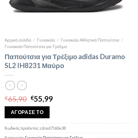
Αρχική σελίδα
/
Γυναικεία
/
Γυναικεία Αθλητικά Παπούτσια
/
Γυναικεία Παπούτσια για Τρέξιμο
Παπούτσια για Τρέξιμο adidas Duramo
SL2 IH8231 Μαύρο
Original
Η
65,90
55,99
€
€
price
τρέχουσα
was:
τιμή
ΑΓΟΡΑΣΕ ΤΟ
€65,90.
είναι:
€55,99.
Κωδικός προϊόντος:
cdced7160e38
Κατηγορία:
Γυναικεία Παπούτσια για Τρέξιμο