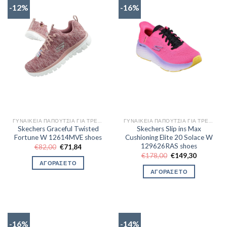
-12%
-16%
ΓΥΝΑΙΚΕΊΑ ΠΑΠΟΎΤΣΙΑ ΓΙΑ ΤΡΈΞΙΜΟ
ΓΥΝΑΙΚΕΊΑ ΠΑΠΟΎΤΣΙΑ ΓΙΑ ΤΡΈΞΙΜΟ
Skechers Graceful Twisted
Skechers Slip ins Max
Fortune W 12614MVE shoes
Cushioning Elite 20 Solace W
129626RAS shoes
Original
Η
€
82,00
€
71,84
price
τρέχουσα
Original
Η
€
178,00
€
149,30
was:
τιμή
price
τρέχουσα
ΑΓΟΡΑΣΕ ΤΟ
€82,00.
είναι:
was:
τιμή
ΑΓΟΡΑΣΕ ΤΟ
€71,84.
€178,00.
είναι:
€149,30.
-16%
-14%