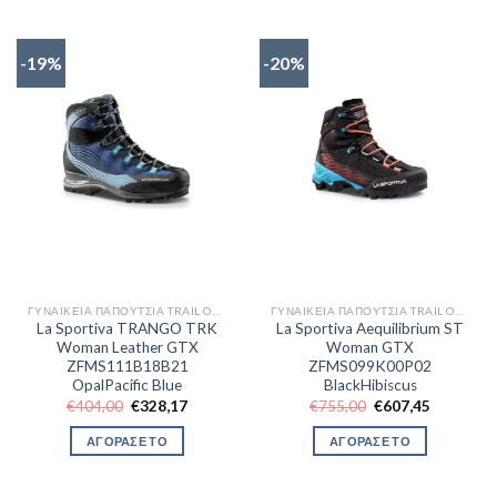
-19%
-20%
ΓΥΝΑΙΚΕΊΑ ΠΑΠΟΎΤΣΙΑ TRAIL OUTDOR
ΓΥΝΑΙΚΕΊΑ ΠΑΠΟΎΤΣΙΑ TRAIL OUTDOR
La Sportiva TRANGO TRK
La Sportiva Aequilibrium ST
Woman Leather GTX
Woman GTX
ZFMS111B18B21
ZFMS099K00P02
OpalPacific Blue
BlackHibiscus
Original
Η
Original
Η
€
404,00
€
328,17
€
755,00
€
607,45
price
τρέχουσα
price
τρέχουσα
was:
τιμή
was:
τιμή
ΑΓΟΡΑΣΕ ΤΟ
ΑΓΟΡΑΣΕ ΤΟ
€404,00.
είναι:
€755,00.
είναι:
€328,17.
€607,45.