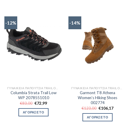
-12%
-14%
ΓΥΝΑΙΚΕΊΑ ΠΑΠΟΎΤΣΙΑ TRAIL OUTDOR
ΓΥΝΑΙΚΕΊΑ ΠΑΠΟΎΤΣΙΑ TRAIL OUTDOR
Columbia Strata Trail Low
Garmont T8 Athena
WP 2078551010
Women’s Hiking Shoes
002774
Original
Η
€
83,00
€
72,99
price
τρέχουσα
Original
Η
€
123,00
€
106,17
was:
τιμή
price
τρέχουσα
ΑΓΟΡΑΣΕ ΤΟ
€83,00.
είναι:
was:
τιμή
ΑΓΟΡΑΣΕ ΤΟ
€72,99.
€123,00.
είναι:
€106,17.