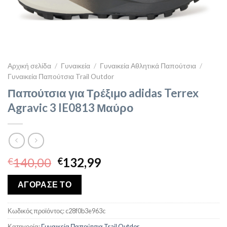
Αρχική σελίδα
/
Γυναικεία
/
Γυναικεία Αθλητικά Παπούτσια
/
Γυναικεία Παπούτσια Trail Outdor
Παπούτσια για Τρέξιμο adidas Terrex
Agravic 3 IE0813 Μαύρο
Original
Η
140,00
132,99
€
€
price
τρέχουσα
was:
τιμή
ΑΓΟΡΑΣΕ ΤΟ
€140,00.
είναι:
€132,99.
Κωδικός προϊόντος:
c28f0b3e963c
Κατηγορία:
Γυναικεία Παπούτσια Trail Outdor