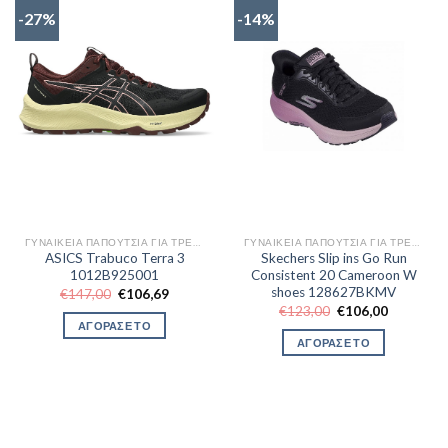
-27%
-14%
ΓΥΝΑΙΚΕΊΑ ΠΑΠΟΎΤΣΙΑ ΓΙΑ ΤΡΈΞΙΜΟ
ΓΥΝΑΙΚΕΊΑ ΠΑΠΟΎΤΣΙΑ ΓΙΑ ΤΡΈΞΙΜΟ
ASICS Trabuco Terra 3
Skechers Slip ins Go Run
1012B925001
Consistent 20 Cameroon W
shoes 128627BKMV
Original
Η
€
147,00
€
106,69
price
τρέχουσα
Original
Η
€
123,00
€
106,00
was:
τιμή
price
τρέχουσα
ΑΓΟΡΑΣΕ ΤΟ
€147,00.
είναι:
was:
τιμή
ΑΓΟΡΑΣΕ ΤΟ
€106,69.
€123,00.
είναι:
€106,00.