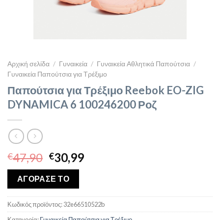
Αρχική σελίδα
/
Γυναικεία
/
Γυναικεία Αθλητικά Παπούτσια
/
Γυναικεία Παπούτσια για Τρέξιμο
Παπούτσια για Τρέξιμο Reebok EO-ZIG
DYNAMICA 6 100246200 Ροζ
Original
Η
47,90
30,99
€
€
price
τρέχουσα
was:
τιμή
ΑΓΟΡΑΣΕ ΤΟ
€47,90.
είναι:
€30,99.
Κωδικός προϊόντος:
32e66510522b
Κατηγορία:
Γυναικεία Παπούτσια για Τρέξιμο