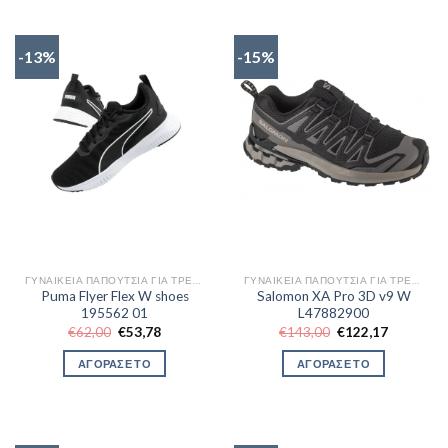
-13%
-15%
ΓΥΝΑΙΚΕΊΑ ΠΑΠΟΎΤΣΙΑ ΓΙΑ ΤΡΈΞΙΜΟ
ΓΥΝΑΙΚΕΊΑ ΠΑΠΟΎΤΣΙΑ ΓΙΑ ΤΡΈΞΙΜΟ
Puma Flyer Flex W shoes
Salomon XA Pro 3D v9 W
195562 01
L47882900
Original
Η
Original
Η
€
62,00
€
53,78
€
143,00
€
122,17
price
τρέχουσα
price
τρέχουσα
was:
τιμή
was:
τιμή
ΑΓΟΡΑΣΕ ΤΟ
ΑΓΟΡΑΣΕ ΤΟ
€62,00.
είναι:
€143,00.
είναι:
€53,78.
€122,17.