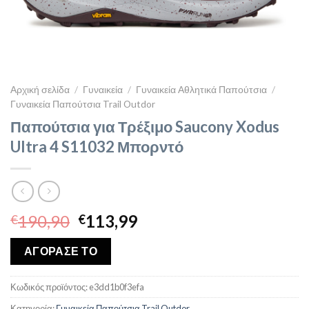
Αρχική σελίδα
/
Γυναικεία
/
Γυναικεία Αθλητικά Παπούτσια
/
Γυναικεία Παπούτσια Trail Outdor
Παπούτσια για Τρέξιμο Saucony Xodus
Ultra 4 S11032 Μπορντό
Original
Η
190,90
113,99
€
€
price
τρέχουσα
was:
τιμή
ΑΓΟΡΑΣΕ ΤΟ
€190,90.
είναι:
€113,99.
Κωδικός προϊόντος:
e3dd1b0f3efa
Κατηγορία:
Γυναικεία Παπούτσια Trail Outdor