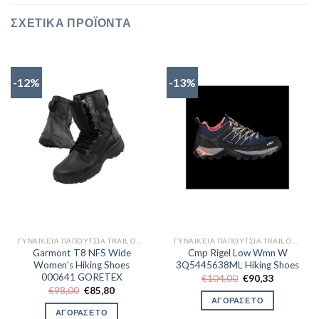
ΣΧΕΤΙΚΆ ΠΡΟΪΌΝΤΑ
-12%
-13%
ΓΥΝΑΙΚΕΊΑ ΠΑΠΟΎΤΣΙΑ TRAIL OUTDOR
ΓΥΝΑΙΚΕΊΑ ΠΑΠΟΎΤΣΙΑ TRAIL OUTDOR
Garmont T8 NFS Wide
Cmp Rigel Low Wmn W
Women’s Hiking Shoes
3Q5445638ML Hiking Shoes
000641 GORETEX
Original
Η
€
104,00
€
90,33
price
τρέχουσα
Original
Η
€
98,00
€
85,80
was:
τιμή
price
τρέχουσα
ΑΓΟΡΑΣΕ ΤΟ
€104,00.
είναι:
was:
τιμή
ΑΓΟΡΑΣΕ ΤΟ
€90,33.
€98,00.
είναι: