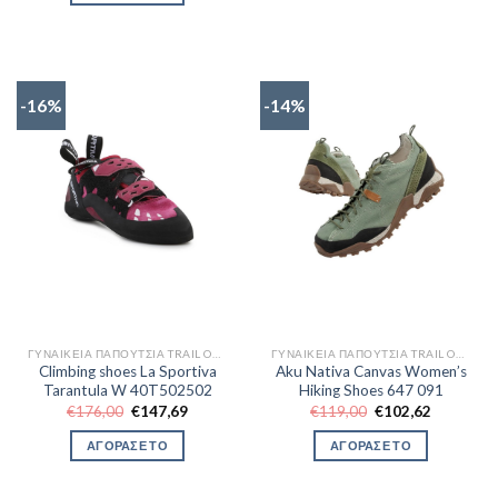
€85,80.
-16%
-14%
ΓΥΝΑΙΚΕΊΑ ΠΑΠΟΎΤΣΙΑ TRAIL OUTDOR
ΓΥΝΑΙΚΕΊΑ ΠΑΠΟΎΤΣΙΑ TRAIL OUTDOR
Climbing shoes La Sportiva
Aku Nativa Canvas Women’s
Tarantula W 40T502502
Hiking Shoes 647 091
Original
Η
Original
Η
€
176,00
€
147,69
€
119,00
€
102,62
price
τρέχουσα
price
τρέχουσα
was:
τιμή
was:
τιμή
ΑΓΟΡΑΣΕ ΤΟ
ΑΓΟΡΑΣΕ ΤΟ
€176,00.
είναι:
€119,00.
είναι:
€147,69.
€102,62.