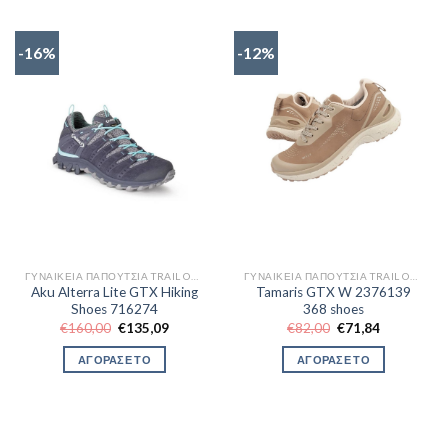
-16%
-12%
ΓΥΝΑΙΚΕΊΑ ΠΑΠΟΎΤΣΙΑ TRAIL OUTDOR
ΓΥΝΑΙΚΕΊΑ ΠΑΠΟΎΤΣΙΑ TRAIL OUTDOR
Aku Alterra Lite GTX Hiking
Tamaris GTX W 2376139
Shoes 716274
368 shoes
Original
Η
Original
Η
€
160,00
€
135,09
€
82,00
€
71,84
price
τρέχουσα
price
τρέχουσα
was:
τιμή
was:
τιμή
ΑΓΟΡΑΣΕ ΤΟ
ΑΓΟΡΑΣΕ ΤΟ
€160,00.
είναι:
€82,00.
είναι:
€135,09.
€71,84.