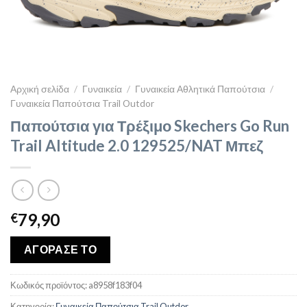
Αρχική σελίδα
/
Γυναικεία
/
Γυναικεία Αθλητικά Παπούτσια
/
Γυναικεία Παπούτσια Trail Outdor
Παπούτσια για Τρέξιμο Skechers Go Run
Trail Altitude 2.0 129525/NAT Μπεζ
79,90
€
ΑΓΟΡΑΣΕ ΤΟ
Κωδικός προϊόντος:
a8958f183f04
Κατηγορία:
Γυναικεία Παπούτσια Trail Outdor