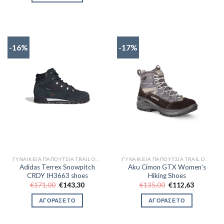
€72,57.
-16%
-17%
ΓΥΝΑΙΚΕΊΑ ΠΑΠΟΎΤΣΙΑ TRAIL OUTDOR
ΓΥΝΑΙΚΕΊΑ ΠΑΠΟΎΤΣΙΑ TRAIL OUTDOR
Adidas Terrex Snowpitch
Aku Cimon GTX Women’s
CRDY IH3663 shoes
Hiking Shoes
Original
Η
Original
Η
€
171,00
€
143,30
€
135,00
€
112,63
price
τρέχουσα
price
τρέχουσα
was:
τιμή
was:
τιμή
ΑΓΟΡΑΣΕ ΤΟ
ΑΓΟΡΑΣΕ ΤΟ
€171,00.
είναι:
€135,00.
είναι:
€143,30.
€112,63.