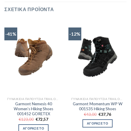
ΣΧΕΤΙΚΆ ΠΡΟΪΌΝΤΑ
-41%
-12%
ΓΥΝΑΙΚΕΊΑ ΠΑΠΟΎΤΣΙΑ TRAIL OUTDOR
ΓΥΝΑΙΚΕΊΑ ΠΑΠΟΎΤΣΙΑ TRAIL OUTDOR
Garmont Nemesis 40
Garmont Momentum WP W
Women’s Hiking Shoes
001535 Hiking Shoes
001452 GORETEX
Original
Η
€
43,00
€
37,76
price
τρέχουσα
Original
Η
€
123,00
€
72,57
was:
τιμή
price
τρέχουσα
ΑΓΟΡΑΣΕ ΤΟ
€43,00.
είναι:
was:
τιμή
ΑΓΟΡΑΣΕ ΤΟ
€37,76.
€123,00.
είναι: