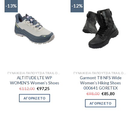
-13%
-12%
ΓΥΝΑΙΚΕΊΑ ΠΑΠΟΎΤΣΙΑ TRAIL OUTDOR
ΓΥΝΑΙΚΕΊΑ ΠΑΠΟΎΤΣΙΑ TRAIL OUTDOR
ALTITUDE LTE WP
Garmont T8 NFS Wide
WOMEN’S Women’s Shoes
Women’s Hiking Shoes
000641 GORETEX
Original
Η
€
112,00
€
97,25
price
τρέχουσα
Original
Η
€
98,00
€
85,80
was:
τιμή
price
τρέχουσα
ΑΓΟΡΑΣΕ ΤΟ
€112,00.
είναι:
was:
τιμή
ΑΓΟΡΑΣΕ ΤΟ
€97,25.
€98,00.
είναι:
€85,80.