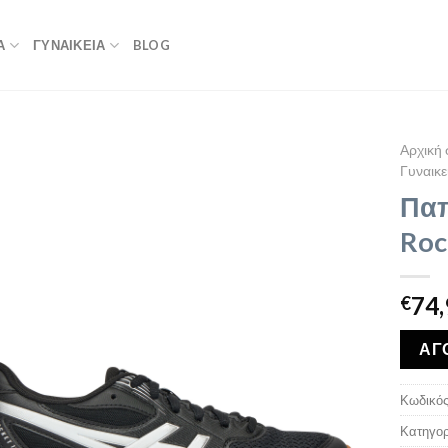
Α
ΓΥΝΑΙΚΕΙΑ
BLOG
Αρχική 
Γυναικε
Παπ
Roc
74,
€
ΑΓ
Κωδικός
Κατηγορ