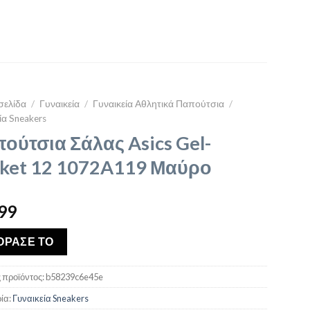
σελίδα
/
Γυναικεία
/
Γυναικεία Αθλητικά Παπούτσια
/
ία Sneakers
ούτσια Σάλας Asics Gel-
ket 12 1072A119 Μαύρο
99
ΟΡΑΣΕ ΤΟ
 προϊόντος:
b58239c6e45e
ία:
Γυναικεία Sneakers