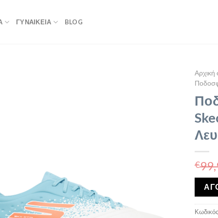
Α
ΓΥΝΑΙΚΕΙΑ
BLOG
Αρχική 
Ποδοσφ
Ποδ
Ske
Λευ
99,
€
ΑΓ
Κωδικός