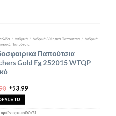
σελίδα
/
Ανδρικά
/
Ανδρικά Αθλητικά Παπούτσια
/
Ανδρικά
αιρικά Παπούτσια
οσφαιρικά Παπούτσια
chers Gold Fg 252015 WTQP
κό
Original
Η
90
53,99
€
price
τρέχουσα
was:
τιμή
ΟΡΑΣΕ ΤΟ
€99,90.
είναι:
€53,99.
 προϊόντος:
caae6f6fbf31