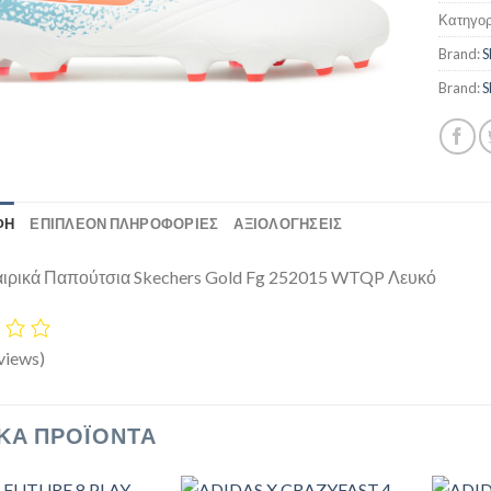
Κατηγορ
Brand:
S
Brand:
S
ΦΉ
ΕΠΙΠΛΈΟΝ ΠΛΗΡΟΦΟΡΊΕΣ
ΑΞΙΟΛΟΓΗΣΕΙΣ
ρικά Παπούτσια Skechers Gold Fg 252015 WTQP Λευκό
views)
ΚΆ ΠΡΟΪΌΝΤΑ