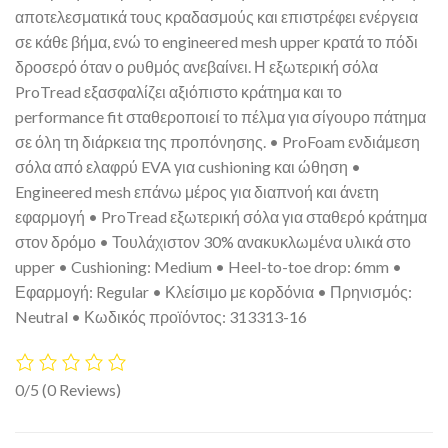
αποτελεσματικά τους κραδασμούς και επιστρέφει ενέργεια
σε κάθε βήμα, ενώ το engineered mesh upper κρατά το πόδι
δροσερό όταν ο ρυθμός ανεβαίνει. Η εξωτερική σόλα
ProTread εξασφαλίζει αξιόπιστο κράτημα και το
performance fit σταθεροποιεί το πέλμα για σίγουρο πάτημα
σε όλη τη διάρκεια της προπόνησης. • ProFoam ενδιάμεση
σόλα από ελαφρύ EVA για cushioning και ώθηση •
Engineered mesh επάνω μέρος για διαπνοή και άνετη
εφαρμογή • ProTread εξωτερική σόλα για σταθερό κράτημα
στον δρόμο • Τουλάχιστον 30% ανακυκλωμένα υλικά στο
upper • Cushioning: Medium • Heel-to-toe drop: 6mm •
Εφαρμογή: Regular • Κλείσιμο με κορδόνια • Πρηνισμός:
Neutral • Κωδικός προϊόντος: 313313-16
0/5
(0 Reviews)