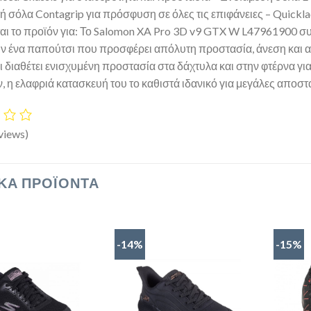
ή σόλα Contagrip για πρόσφυση σε όλες τις επιφάνειες – Quickl
αι το προϊόν για: Το Salomon XA Pro 3D v9 GTX W L47961900 συνι
ν ένα παπούτσι που προσφέρει απόλυτη προστασία, άνεση και απ
 διαθέτει ενισχυμένη προστασία στα δάχτυλα και στην φτέρνα για
, η ελαφριά κατασκευή του το καθιστά ιδανικό για μεγάλες αποστά
views)
ΚΆ ΠΡΟΪΌΝΤΑ
-14%
-15%