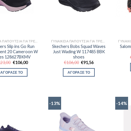
ΓΥΝΑΙΚΕΊΑ ΠΑΠΟΎΤΣΙΑ ΓΙΑ ΤΡΈΞΙΜΟ
ΓΥΝΑΙΚΕΊΑ ΠΑΠΟΎΤΣΙΑ ΓΙΑ ΤΡΈΞΙΜΟ
ers Slip ins Go Run
Skechers Bobs Squad Waves
Salom
tent 20 Cameroon W
Just Wading W 117485 BBK
es 128627BKMV
shoes
Original
Η
Original
Η
123,00
€
106,00
€
106,00
€
91,56
price
τρέχουσα
price
τρέχουσα
was:
τιμή
was:
τιμή
ΑΓΟΡΑΣΕ ΤΟ
ΑΓΟΡΑΣΕ ΤΟ
€123,00.
είναι:
€106,00.
είναι:
€106,00.
€91,56.
-13%
-14%