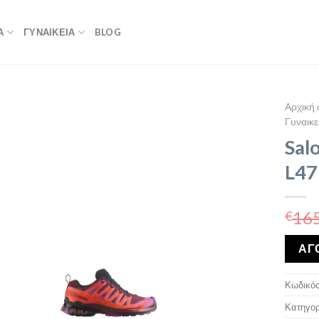
Α
ΓΥΝΑΙΚΕΙΑ
BLOG
Αρχική 
Γυναικε
Sal
L47
165
€
ΑΓ
Κωδικός
Κατηγορ