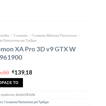
σελίδα
/
Γυναικεία
/
Γυναικεία Αθλητικά Παπούτσια
/
ία Παπούτσια για Τρέξιμο
omon XA Pro 3D v9 GTX W
961900
Original
Η
,00
139,18
€
price
τρέχουσα
was:
τιμή
ΟΡΑΣΕ ΤΟ
€165,00.
είναι:
€139,18.
 προϊόντος:
4e2eb53f1d4b
ία:
Γυναικεία Παπούτσια για Τρέξιμο