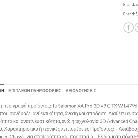
Brand:
Brand:
ΦΉ
ΕΠΙΠΛΈΟΝ ΠΛΗΡΟΦΟΡΊΕΣ
ΑΞΙΟΛΟΓΗΣΕΙΣ
ή περιγραφή προϊόντος: Το Salomon XA Pro 3D v9 GTX W L479619
 που συνδυάζει ανθεκτικότητα, άνεση και απόδοση. Διαθέτει ε
ότητα και αναπνευστικότητα, ενώ η τεχνολογία 3D Advanced Chas
α. Χαρακτηριστικά ή τεχνικές λεπτομέρειες Προϊόντος: – Αδιάβ
ced Chassis για σταθερότητα και προστασία – Ενδιάμεση σόλα E