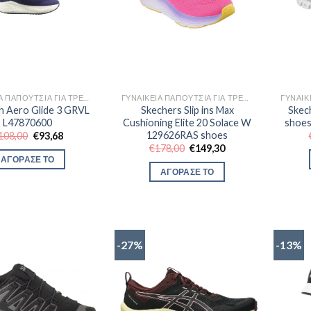
ΓΥΝΑΙΚΕΊΑ ΠΑΠΟΎΤΣΙΑ ΓΙΑ ΤΡΈΞΙΜΟ
ΓΥΝΑΙΚΕΊΑ ΠΑΠΟΎΤΣΙΑ ΓΙΑ ΤΡΈΞΙΜΟ
n Aero Glide 3 GRVL
Skechers Slip ins Max
Skech
L47870600
Cushioning Elite 20 Solace W
shoes
129626RAS shoes
Original
Η
108,00
€
93,68
price
τρέχουσα
Original
Η
€
178,00
€
149,30
was:
τιμή
price
τρέχουσα
ΑΓΟΡΑΣΕ ΤΟ
€108,00.
είναι:
was:
τιμή
ΑΓΟΡΑΣΕ ΤΟ
€93,68.
€178,00.
είναι:
€149,30.
-27%
-13%