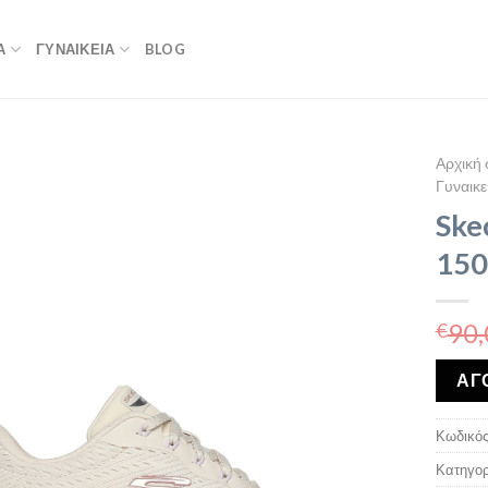
Α
ΓΥΝΑΙΚΕΙΑ
BLOG
Αρχική 
Γυναικε
Ske
15
90,
€
ΑΓ
Κωδικός
Κατηγορ