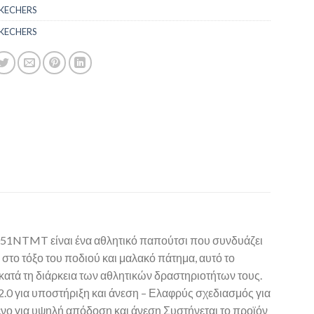
KECHERS
KECHERS
0051NTMT είναι ένα αθλητικό παπούτσι που συνδυάζει
 στο τόξο του ποδιού και μαλακό πάτημα, αυτό το
 κατά τη διάρκεια των αθλητικών δραστηριοτήτων τους.
 2.0 για υποστήριξη και άνεση – Ελαφρύς σχεδιασμός για
μένο για υψηλή απόδοση και άνεση Συστήνεται το προϊόν