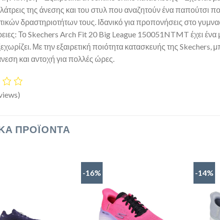
ς λάτρεις της άνεσης και του στυλ που αναζητούν ένα παπούτσι π
τικών δραστηριοτήτων τους. Ιδανικό για προπονήσεις στο γυμνασ
ειες: Το Skechers Arch Fit 20 Big League 150051NTMT έχει ένα
ξεχωρίζει. Με την εξαιρετική ποιότητα κατασκευής της Skechers, μ
άνεση και αντοχή για πολλές ώρες.
views)
ΚΆ ΠΡΟΪΌΝΤΑ
-16%
-14%