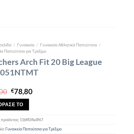
σελίδα
/
Γυναικεία
/
Γυναικεία Αθλητικά Παπούτσια
/
ία Παπούτσια για Τρέξιμο
chers Arch Fit 20 Big League
0051NTMT
Original
Η
00
78,80
€
price
τρέχουσα
was:
τιμή
ΟΡΑΣΕ ΤΟ
€90,00.
είναι:
€78,80.
 προϊόντος:
11bf834a0f67
ία:
Γυναικεία Παπούτσια για Τρέξιμο