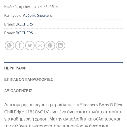
€51,13.
Κωδικός προϊόντος:
fc5b56e46b5d
Κατηγορία:
Ανδρικά Sneakers
Brand:
SKECHERS
Brand:
SKECHERS
ΠΕΡΙΓΡΑΦΉ
ΕΠΙΠΛΈΟΝ ΠΛΗΡΟΦΟΡΊΕΣ
ΑΞΙΟΛΟΓΗΣΕΙΣ
Λεπτομερής περιγραφή προϊόντος: Τα Skechers Bobs B Flex
Chill Edge 118106OLV είναι ένα άνετο και στυλάτο παπούτσι
για καθημερινή χρήση. Με την αντιολισθητική σόλα τους και
την ευλύγιστη εφαρμογή, σας προσφέρουν άνεση και