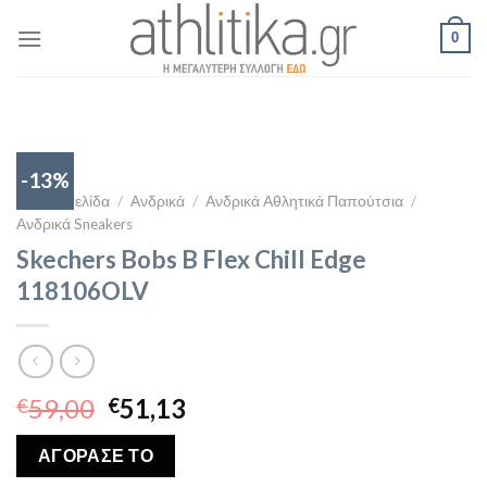
Skip
0
to
content
-13%
Αρχική σελίδα
/
Ανδρικά
/
Ανδρικά Αθλητικά Παπούτσια
/
Ανδρικά Sneakers
Skechers Bobs B Flex Chill Edge
118106OLV
Original
Η
59,00
51,13
€
€
price
τρέχουσα
was:
τιμή
ΑΓΟΡΑΣΕ ΤΟ
€59,00.
είναι: