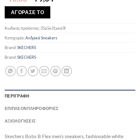
price
τρέχουσα
was:
τιμή
ΑΓΟΡΑΣΕ ΤΟ
€90,00.
είναι:
€79,04.
Κωδικός προϊόντος:
35a5e31aea5f
Κατηγορία:
Ανδρικά Sneakers
Brand:
SKECHERS
Brand:
SKECHERS
ΠΕΡΙΓΡΑΦΉ
ΕΠΙΠΛΈΟΝ ΠΛΗΡΟΦΟΡΊΕΣ
ΑΞΙΟΛΟΓΗΣΕΙΣ
Skechers Bobs B Flex men’s sneakers, fashionable white