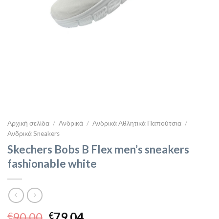
Αρχική σελίδα
/
Ανδρικά
/
Ανδρικά Αθλητικά Παπούτσια
/
Ανδρικά Sneakers
Skechers Bobs B Flex men’s sneakers
fashionable white
Original
Η
90,00
79,04
€
€