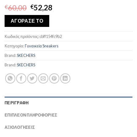
Original
Η
60,00
52,28
€
€
price
τρέχουσα
was:
τιμή
ΑΓΟΡΑΣΕ ΤΟ
€60,00.
είναι:
€52,28.
Κωδικός προϊόντος:
cbff154fc9b2
Κατηγορία:
Γυναικεία Sneakers
Brand:
SKECHERS
Brand:
SKECHERS
ΠΕΡΙΓΡΑΦΉ
ΕΠΙΠΛΈΟΝ ΠΛΗΡΟΦΟΡΊΕΣ
ΑΞΙΟΛΟΓΗΣΕΙΣ