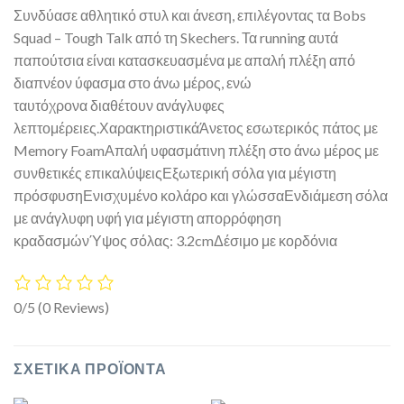
Συνδύασε αθλητικό στυλ και άνεση, επιλέγοντας τα Bobs
Squad – Tough Talk από τη Skechers. Τα running αυτά
παπούτσια είναι κατασκευασμένα με απαλή πλέξη από
διαπνέον ύφασμα στο άνω μέρος, ενώ
ταυτόχρονα διαθέτουν ανάγλυφες
λεπτομέρειες.ΧαρακτηριστικάΆνετος εσωτερικός πάτος με
Memory FoamΑπαλή υφασμάτινη πλέξη στο άνω μέρος με
συνθετικές επικαλύψειςΕξωτερική σόλα για μέγιστη
πρόσφυσηΕνισχυμένο κολάρο και γλώσσαΕνδιάμεση σόλα
με ανάγλυφη υφή για μέγιστη απορρόφηση
κραδασμώνΎψος σόλας: 3.2cmΔέσιμο με κορδόνια
0/5
(0 Reviews)
ΣΧΕΤΙΚΆ ΠΡΟΪΌΝΤΑ