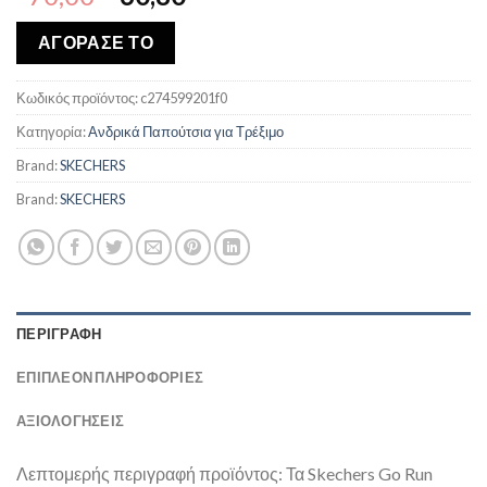
price
τρέχουσα
was:
τιμή
ΑΓΟΡΑΣΕ ΤΟ
€70,00.
είναι:
€60,80.
Κωδικός προϊόντος:
c274599201f0
Κατηγορία:
Ανδρικά Παπούτσια για Τρέξιμο
Brand:
SKECHERS
Brand:
SKECHERS
ΠΕΡΙΓΡΑΦΉ
ΕΠΙΠΛΈΟΝ ΠΛΗΡΟΦΟΡΊΕΣ
ΑΞΙΟΛΟΓΗΣΕΙΣ
Λεπτομερής περιγραφή προϊόντος: Τα Skechers Go Run