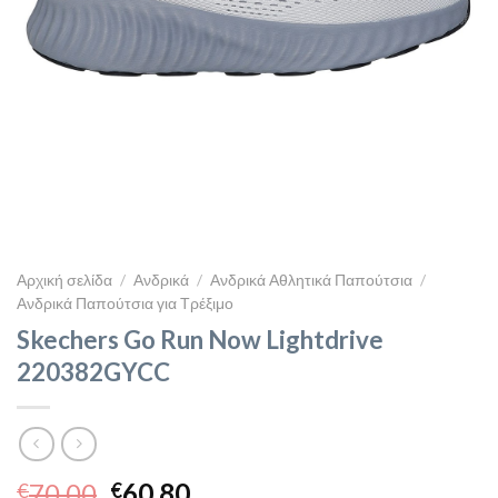
Αρχική σελίδα
/
Ανδρικά
/
Ανδρικά Αθλητικά Παπούτσια
/
Ανδρικά Παπούτσια για Τρέξιμο
Skechers Go Run Now Lightdrive
220382GYCC
Original
Η
70,00
60,80
€
€