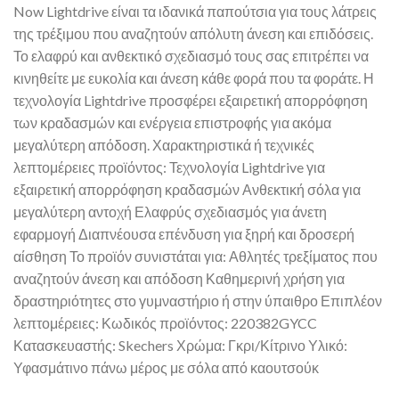
Now Lightdrive είναι τα ιδανικά παπούτσια για τους λάτρεις
της τρέξιμου που αναζητούν απόλυτη άνεση και επιδόσεις.
Το ελαφρύ και ανθεκτικό σχεδιασμό τους σας επιτρέπει να
κινηθείτε με ευκολία και άνεση κάθε φορά που τα φοράτε. Η
τεχνολογία Lightdrive προσφέρει εξαιρετική απορρόφηση
των κραδασμών και ενέργεια επιστροφής για ακόμα
μεγαλύτερη απόδοση. Χαρακτηριστικά ή τεχνικές
λεπτομέρειες προϊόντος: Τεχνολογία Lightdrive για
εξαιρετική απορρόφηση κραδασμών Ανθεκτική σόλα για
μεγαλύτερη αντοχή Ελαφρύς σχεδιασμός για άνετη
εφαρμογή Διαπνέουσα επένδυση για ξηρή και δροσερή
αίσθηση Το προϊόν συνιστάται για: Αθλητές τρεξίματος που
αναζητούν άνεση και απόδοση Καθημερινή χρήση για
δραστηριότητες στο γυμναστήριο ή στην ύπαιθρο Επιπλέον
λεπτομέρειες: Κωδικός προϊόντος: 220382GYCC
Κατασκευαστής: Skechers Χρώμα: Γκρι/Κίτρινο Υλικό:
Υφασμάτινο πάνω μέρος με σόλα από καουτσούκ