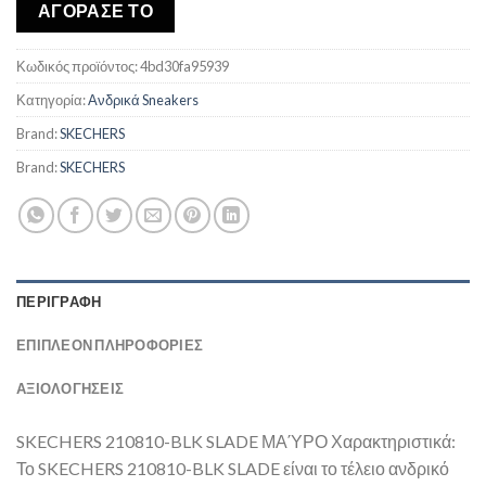
was:
τιμή
ΑΓΟΡΑΣΕ ΤΟ
€85,00.
είναι:
€74,71.
Κωδικός προϊόντος:
4bd30fa95939
Κατηγορία:
Ανδρικά Sneakers
Brand:
SKECHERS
Brand:
SKECHERS
ΠΕΡΙΓΡΑΦΉ
ΕΠΙΠΛΈΟΝ ΠΛΗΡΟΦΟΡΊΕΣ
ΑΞΙΟΛΟΓΗΣΕΙΣ
SKECHERS 210810-BLK SLADE ΜΑΎΡΟ Χαρακτηριστικά:
Το SKECHERS 210810-BLK SLADE είναι το τέλειο ανδρικό