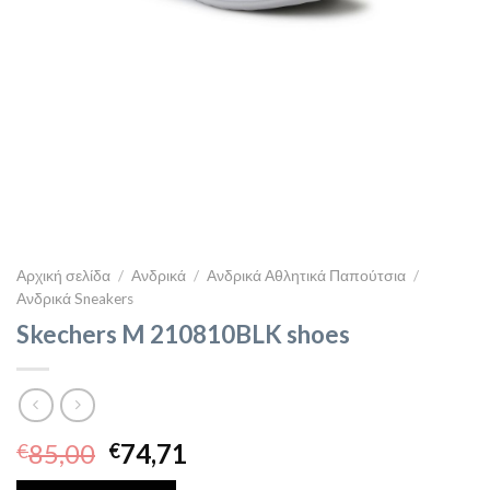
Αρχική σελίδα
/
Ανδρικά
/
Ανδρικά Αθλητικά Παπούτσια
/
Ανδρικά Sneakers
Skechers M 210810BLK shoes
Original
Η
85,00
74,71
€
€
price
τρέχουσα