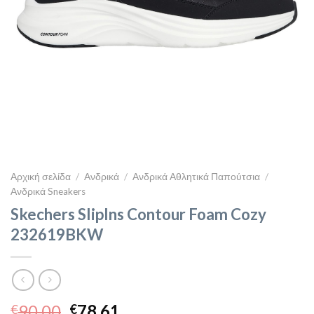
Αρχική σελίδα
/
Ανδρικά
/
Ανδρικά Αθλητικά Παπούτσια
/
Ανδρικά Sneakers
Skechers SlipIns Contour Foam Cozy
232619BKW
Original
Η
90,00
78,61
€
€