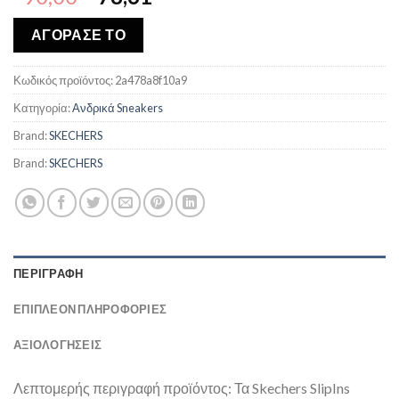
price
τρέχουσα
was:
τιμή
ΑΓΟΡΑΣΕ ΤΟ
€90,00.
είναι:
€78,61.
Κωδικός προϊόντος:
2a478a8f10a9
Κατηγορία:
Ανδρικά Sneakers
Brand:
SKECHERS
Brand:
SKECHERS
ΠΕΡΙΓΡΑΦΉ
ΕΠΙΠΛΈΟΝ ΠΛΗΡΟΦΟΡΊΕΣ
ΑΞΙΟΛΟΓΗΣΕΙΣ
Λεπτομερής περιγραφή προϊόντος: Τα Skechers SlipIns