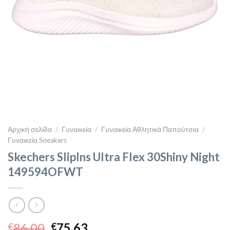
Αρχική σελίδα
/
Γυναικεία
/
Γυναικεία Αθλητικά Παπούτσια
/
Γυναικεία Sneakers
Skechers SlipIns Ultra Flex 30Shiny Night
149594OFWT
Original
Η
86,00
75,63
€
€