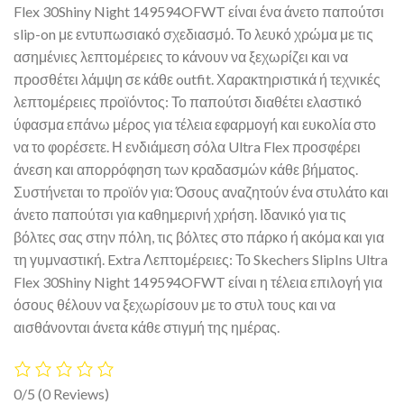
Flex 30Shiny Night 149594OFWT είναι ένα άνετο παπούτσι
slip-on με εντυπωσιακό σχεδιασμό. Το λευκό χρώμα με τις
ασημένιες λεπτομέρειες το κάνουν να ξεχωρίζει και να
προσθέτει λάμψη σε κάθε outfit. Χαρακτηριστικά ή τεχνικές
λεπτομέρειες προϊόντος: Το παπούτσι διαθέτει ελαστικό
ύφασμα επάνω μέρος για τέλεια εφαρμογή και ευκολία στο
να το φορέσετε. Η ενδιάμεση σόλα Ultra Flex προσφέρει
άνεση και απορρόφηση των κραδασμών κάθε βήματος.
Συστήνεται το προϊόν για: Όσους αναζητούν ένα στυλάτο και
άνετο παπούτσι για καθημερινή χρήση. Ιδανικό για τις
βόλτες σας στην πόλη, τις βόλτες στο πάρκο ή ακόμα και για
τη γυμναστική. Extra Λεπτομέρειες: Το Skechers SlipIns Ultra
Flex 30Shiny Night 149594OFWT είναι η τέλεια επιλογή για
όσους θέλουν να ξεχωρίσουν με το στυλ τους και να
αισθάνονται άνετα κάθε στιγμή της ημέρας.
0/5
(0 Reviews)