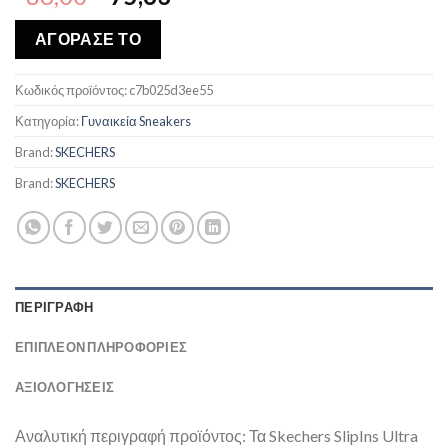
price
τρέχουσα
was:
τιμή
ΑΓΟΡΑΣΕ ΤΟ
€86,00.
είναι:
€75,63.
Κωδικός προϊόντος:
c7b025d3ee55
Κατηγορία:
Γυναικεία Sneakers
Brand:
SKECHERS
Brand:
SKECHERS
ΠΕΡΙΓΡΑΦΉ
ΕΠΙΠΛΈΟΝ ΠΛΗΡΟΦΟΡΊΕΣ
ΑΞΙΟΛΟΓΗΣΕΙΣ
Αναλυτική περιγραφή προϊόντος: Τα Skechers SlipIns Ultra