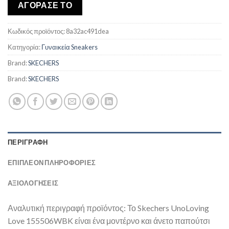
was:
τιμή
ΑΓΟΡΑΣΕ ΤΟ
€101,00.
είναι:
€87,68.
Κωδικός προϊόντος:
8a32ac491dea
Κατηγορία:
Γυναικεία Sneakers
Brand:
SKECHERS
Brand:
SKECHERS
ΠΕΡΙΓΡΑΦΉ
ΕΠΙΠΛΈΟΝ ΠΛΗΡΟΦΟΡΊΕΣ
ΑΞΙΟΛΟΓΗΣΕΙΣ
Αναλυτική περιγραφή προϊόντος: Το Skechers UnoLoving
Love 155506WBK είναι ένα μοντέρνο και άνετο παπούτσι