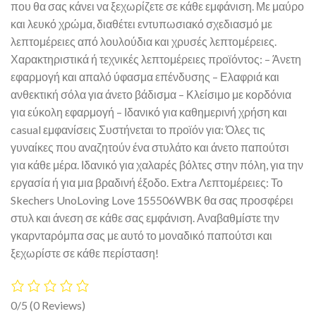
που θα σας κάνει να ξεχωρίζετε σε κάθε εμφάνιση. Με μαύρο
και λευκό χρώμα, διαθέτει εντυπωσιακό σχεδιασμό με
λεπτομέρειες από λουλούδια και χρυσές λεπτομέρειες.
Χαρακτηριστικά ή τεχνικές λεπτομέρειες προϊόντος: – Άνετη
εφαρμογή και απαλό ύφασμα επένδυσης – Ελαφριά και
ανθεκτική σόλα για άνετο βάδισμα – Κλείσιμο με κορδόνια
για εύκολη εφαρμογή – Ιδανικό για καθημερινή χρήση και
casual εμφανίσεις Συστήνεται το προϊόν για: Όλες τις
γυναίκες που αναζητούν ένα στυλάτο και άνετο παπούτσι
για κάθε μέρα. Ιδανικό για χαλαρές βόλτες στην πόλη, για την
εργασία ή για μια βραδινή έξοδο. Extra Λεπτομέρειες: Το
Skechers UnoLoving Love 155506WBK θα σας προσφέρει
στυλ και άνεση σε κάθε σας εμφάνιση. Αναβαθμίστε την
γκαρνταρόμπα σας με αυτό το μοναδικό παπούτσι και
ξεχωρίστε σε κάθε περίσταση!
0/5
(0 Reviews)