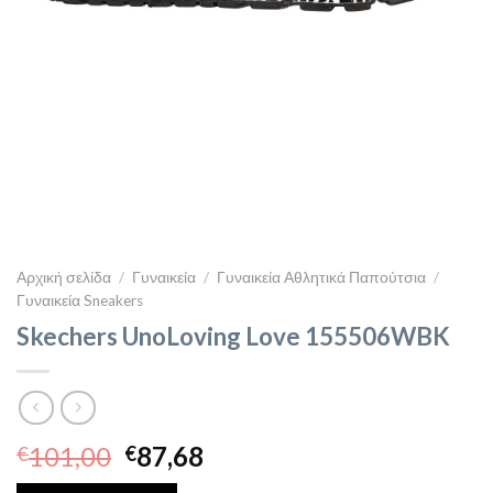
Αρχική σελίδα
/
Γυναικεία
/
Γυναικεία Αθλητικά Παπούτσια
/
Γυναικεία Sneakers
Skechers UnoLoving Love 155506WBK
Original
Η
101,00
87,68
€
€
price
τρέχουσα