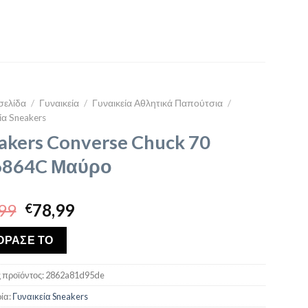
σελίδα
/
Γυναικεία
/
Γυναικεία Αθλητικά Παπούτσια
/
ία Sneakers
akers Converse Chuck 70
6864C Μαύρο
Original
Η
99
78,99
€
price
τρέχουσα
was:
τιμή
ΟΡΑΣΕ ΤΟ
€94,99.
είναι:
€78,99.
 προϊόντος:
2862a81d95de
ία:
Γυναικεία Sneakers