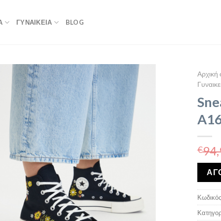
Α
ΓΥΝΑΙΚΕΙΑ
BLOG
Αρχική 
Γυναικε
Sne
A1
94,
€
ΑΓ
Κωδικός
Κατηγορ