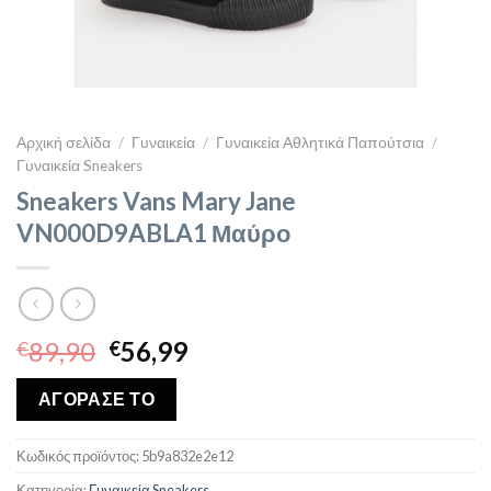
Αρχική σελίδα
/
Γυναικεία
/
Γυναικεία Αθλητικά Παπούτσια
/
Γυναικεία Sneakers
Sneakers Vans Mary Jane
VN000D9ABLA1 Μαύρο
Original
Η
89,90
56,99
€
€
price
τρέχουσα
was:
τιμή
ΑΓΟΡΑΣΕ ΤΟ
€89,90.
είναι:
€56,99.
Κωδικός προϊόντος:
5b9a832e2e12
Κατηγορία:
Γυναικεία Sneakers