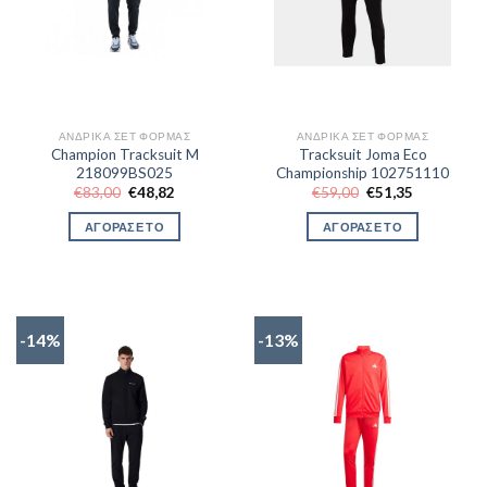
ΑΝΔΡΙΚΆ ΣΕΤ ΦΌΡΜΑΣ
ΑΝΔΡΙΚΆ ΣΕΤ ΦΌΡΜΑΣ
Champion Tracksuit M
Tracksuit Joma Eco
218099BS025
Championship 102751110
Original
Η
Original
Η
€
83,00
€
48,82
€
59,00
€
51,35
price
τρέχουσα
price
τρέχουσα
was:
τιμή
was:
τιμή
ΑΓΟΡΑΣΕ ΤΟ
ΑΓΟΡΑΣΕ ΤΟ
€83,00.
είναι:
€59,00.
είναι:
€48,82.
€51,35.
-14%
-13%