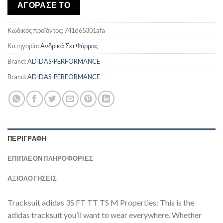
was:
τιμή
ΑΓΟΡΑΣΕ ΤΟ
€87,00.
είναι:
€75,30.
Κωδικός προϊόντος:
741d65301afa
Κατηγορία:
Ανδρικά Σετ Φόρμας
Brand:
ADIDAS-PERFORMANCE
Brand:
ADIDAS-PERFORMANCE
ΠΕΡΙΓΡΑΦΉ
ΕΠΙΠΛΈΟΝ ΠΛΗΡΟΦΟΡΊΕΣ
ΑΞΙΟΛΟΓΗΣΕΙΣ
Tracksuit adidas 3S FT TT TS M Properties: This is the
adidas tracksuit you’ll want to wear everywhere. Whether