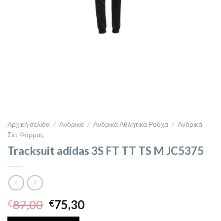
Αρχική σελίδα
/
Ανδρικά
/
Ανδρικά Αθλητικά Ρούχα
/
Ανδρικά
Σετ Φόρμας
Tracksuit adidas 3S FT TT TS M JC5375
Original
Η
87,00
75,30
€
€
price
τρέχουσα