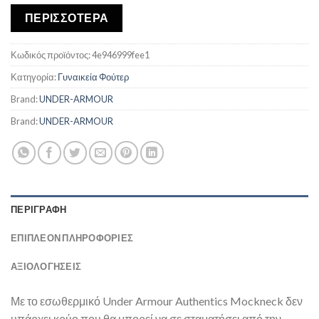
ΠΕΡΙΣΣΟΤΕΡΑ
Κωδικός προϊόντος:
4e946999fee1
Κατηγορία:
Γυναικεία Φούτερ
Brand:
UNDER-ARMOUR
Brand:
UNDER-ARMOUR
ΠΕΡΙΓΡΑΦΉ
ΕΠΙΠΛΈΟΝ ΠΛΗΡΟΦΟΡΊΕΣ
ΑΞΙΟΛΟΓΗΣΕΙΣ
Με το εσωθερμικό Under Armour Authentics Mockneck δεν
υπάρχει κρύο που θα μπορεί να σε σταματήσει από την