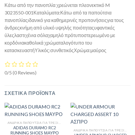
Κάτω από την πανοπλία χρεώνεται πλεονεκτικό M
3023550-001Καταλύματα:Κάτω από τα παπούτσια
πανοπλίαςιδανικό για καθημερινές προπονήσειςγια τους
άνδρεςκνήμη από υλικό υψηλής ποιότηταςυφαντικές
ύλεςλαστιχένια σόλαχαμηλό πρότυποστερεωμένο με
κορδόνιακαθολικά χρώματαλογότυπο του
κατασκευαστήΥλικός:συνθετικόςΧρώμα:μαύρος
0/5
(0 Reviews)
ΣΧΕΤΙΚΆ ΠΡΟΪΌΝΤΑ
ΑΝΔΡΙΚΆ ΠΑΠΟΎΤΣΙΑ ΓΙΑ ΤΡΈΞΙΜΟ
ADIDAS DURAMO RC2
ΑΝΔΡΙΚΆ ΠΑΠΟΎΤΣΙΑ ΓΙΑ ΤΡΈΞΙΜΟ
RUNNING SHOES ΜΑΥΡΟ