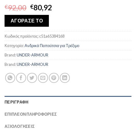
Original
Η
92,00
80,92
€
€
price
τρέχουσα
was:
τιμή
ΑΓΟΡΑΣΕ ΤΟ
€92,00.
είναι:
€80,92.
Κωδικός προϊόντος:
c51a65384168
Κατηγορία:
Ανδρικά Παπούτσια για Τρέξιμο
Brand:
UNDER-ARMOUR
Brand:
UNDER-ARMOUR
ΠΕΡΙΓΡΑΦΉ
ΕΠΙΠΛΈΟΝ ΠΛΗΡΟΦΟΡΊΕΣ
ΑΞΙΟΛΟΓΗΣΕΙΣ