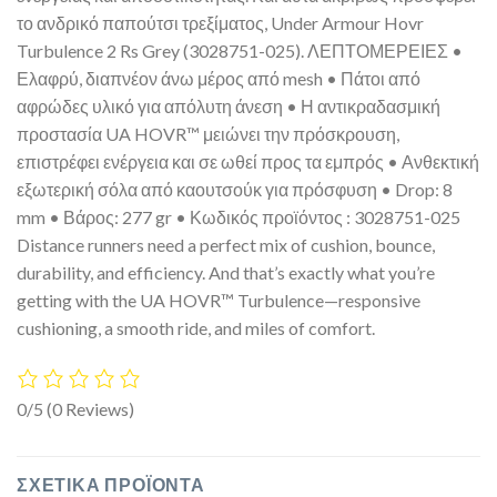
το ανδρικό παπούτσι τρεξίματος, Under Armour Hovr
Turbulence 2 Rs Grey (3028751-025). ΛΕΠΤΟΜΕΡΕΙΕΣ •
Ελαφρύ, διαπνέον άνω μέρος από mesh • Πάτοι από
αφρώδες υλικό για απόλυτη άνεση • Η αντικραδασμική
προστασία UA HOVR™ μειώνει την πρόσκρουση,
επιστρέφει ενέργεια και σε ωθεί προς τα εμπρός • Ανθεκτική
εξωτερική σόλα από καουτσούκ για πρόσφυση • Drop: 8
mm • Βάρος: 277 gr • Κωδικός προϊόντος : 3028751-025
Distance runners need a perfect mix of cushion, bounce,
durability, and efficiency. And that’s exactly what you’re
getting with the UA HOVR™ Turbulence—responsive
cushioning, a smooth ride, and miles of comfort.
0/5
(0 Reviews)
ΣΧΕΤΙΚΆ ΠΡΟΪΌΝΤΑ