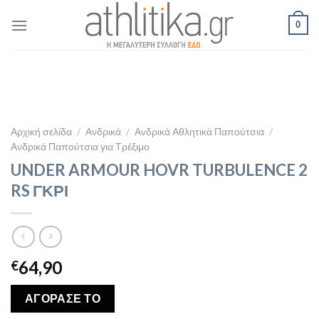
Skip
0
to
content
Αρχική σελίδα
/
Ανδρικά
/
Ανδρικά Αθλητικά Παπούτσια
/
Ανδρικά Παπούτσια για Τρέξιμο
UNDER ARMOUR HOVR TURBULENCE 2
RS ΓΚΡΙ
64,90
€
ΑΓΟΡΑΣΕ ΤΟ