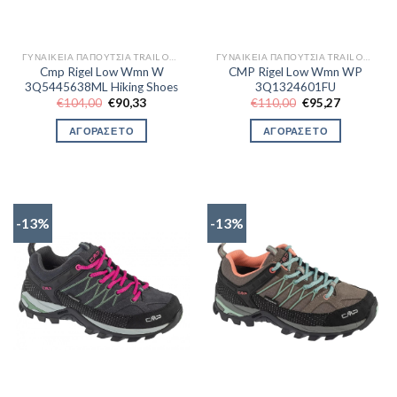
ΓΥΝΑΙΚΕΊΑ ΠΑΠΟΎΤΣΙΑ TRAIL OUTDOR
ΓΥΝΑΙΚΕΊΑ ΠΑΠΟΎΤΣΙΑ TRAIL OUTDOR
Cmp Rigel Low Wmn W
CMP Rigel Low Wmn WP
3Q5445638ML Hiking Shoes
3Q1324601FU
Original
Η
Original
Η
€
104,00
€
90,33
€
110,00
€
95,27
price
τρέχουσα
price
τρέχουσα
was:
τιμή
was:
τιμή
ΑΓΟΡΑΣΕ ΤΟ
ΑΓΟΡΑΣΕ ΤΟ
€104,00.
είναι:
€110,00.
είναι:
€90,33.
€95,27.
-13%
-13%