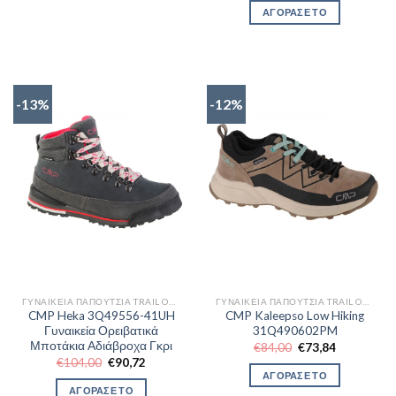
was:
τιμή
ΑΓΟΡΑΣΕ ΤΟ
€94,00.
είναι:
€82,51.
-13%
-12%
ΓΥΝΑΙΚΕΊΑ ΠΑΠΟΎΤΣΙΑ TRAIL OUTDOR
ΓΥΝΑΙΚΕΊΑ ΠΑΠΟΎΤΣΙΑ TRAIL OUTDOR
CMP Heka 3Q49556-41UH
CMP Kaleepso Low Hiking
Γυναικεία Ορειβατικά
31Q490602PM
Μποτάκια Αδιάβροχα Γκρι
Original
Η
€
84,00
€
73,84
price
τρέχουσα
Original
Η
€
104,00
€
90,72
was:
τιμή
price
τρέχουσα
ΑΓΟΡΑΣΕ ΤΟ
€84,00.
είναι:
was:
τιμή
ΑΓΟΡΑΣΕ ΤΟ
€73,84.
€104,00.
είναι: