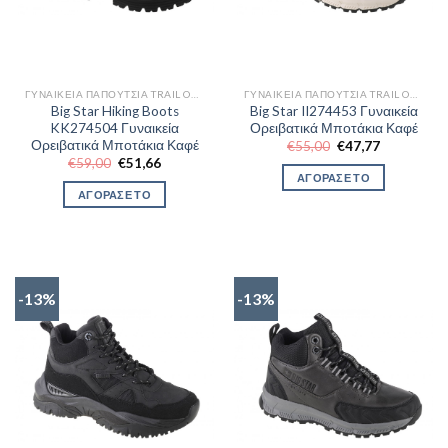
ΓΥΝΑΙΚΕΊΑ ΠΑΠΟΎΤΣΙΑ TRAIL OUTDOR
ΓΥΝΑΙΚΕΊΑ ΠΑΠΟΎΤΣΙΑ TRAIL OUTDOR
Big Star Hiking Boots
Big Star II274453 Γυναικεία
KK274504 Γυναικεία
Ορειβατικά Μποτάκια Καφέ
Ορειβατικά Μποτάκια Καφέ
Original
Η
€
55,00
€
47,77
price
τρέχουσα
Original
Η
€
59,00
€
51,66
was:
τιμή
price
τρέχουσα
ΑΓΟΡΑΣΕ ΤΟ
€55,00.
είναι:
was:
τιμή
ΑΓΟΡΑΣΕ ΤΟ
€47,77.
€59,00.
είναι:
€51,66.
-13%
-13%