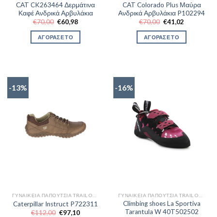
CAT CK263464 Δερμάτινα
CAT Colorado Plus Μαύρα
Καφέ Ανδρικά Αρβυλάκια
Ανδρικά Αρβυλάκια P102294
Original
Η
Original
Η
€
70,00
€
60,98
€
70,00
€
41,02
price
τρέχουσα
price
τρέχουσα
was:
τιμή
was:
τιμή
ΑΓΟΡΑΣΕ ΤΟ
ΑΓΟΡΑΣΕ ΤΟ
€70,00.
είναι:
€70,00.
είναι:
€60,98.
€41,02.
-13%
-16%
ΓΥΝΑΙΚΕΊΑ ΠΑΠΟΎΤΣΙΑ TRAIL OUTDOR
ΓΥΝΑΙΚΕΊΑ ΠΑΠΟΎΤΣΙΑ TRAIL OUTDOR
Climbing shoes La Sportiva
Caterpillar Instruct P722311
Tarantula W 40T502502
Original
Η
€
112,00
€
97,10