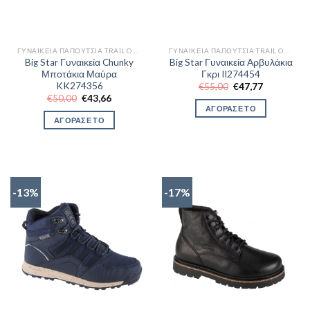
ΓΥΝΑΙΚΕΊΑ ΠΑΠΟΎΤΣΙΑ TRAIL OUTDOR
ΓΥΝΑΙΚΕΊΑ ΠΑΠΟΎΤΣΙΑ TRAIL OUTDOR
Big Star Γυναικεία Chunky
Big Star Γυναικεία Αρβυλάκια
Μποτάκια Μαύρα
Γκρι II274454
KK274356
Original
Η
€
55,00
€
47,77
price
τρέχουσα
Original
Η
€
50,00
€
43,66
was:
τιμή
price
τρέχουσα
ΑΓΟΡΑΣΕ ΤΟ
€55,00.
είναι:
was:
τιμή
ΑΓΟΡΑΣΕ ΤΟ
€47,77.
€50,00.
είναι:
€43,66.
-13%
-17%