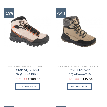
-13%
-14%
ΓΥΝΑΙΚΕΊΑ ΠΑΠΟΎΤΣΙΑ TRAIL OUTDOR
ΓΥΝΑΙΚΕΊΑ ΠΑΠΟΎΤΣΙΑ TRAIL OUTDOR
CMP Myzar Mid
CMP NYF WP
3Q1585619PT
3Q74566A245
Original
Η
Original
Η
€
121,00
€
104,86
€
135,00
€
115,54
price
τρέχουσα
price
τρέχουσα
was:
τιμή
was:
τιμή
ΑΓΟΡΑΣΕ ΤΟ
ΑΓΟΡΑΣΕ ΤΟ
€121,00.
είναι:
€135,00.
είναι:
€104,86.
€115,54.