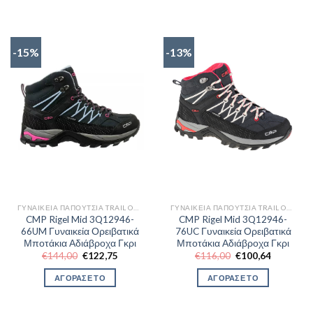
-15%
-13%
ΓΥΝΑΙΚΕΊΑ ΠΑΠΟΎΤΣΙΑ TRAIL OUTDOR
ΓΥΝΑΙΚΕΊΑ ΠΑΠΟΎΤΣΙΑ TRAIL OUTDOR
CMP Rigel Mid 3Q12946-
CMP Rigel Mid 3Q12946-
66UM Γυναικεία Ορειβατικά
76UC Γυναικεία Ορειβατικά
Μποτάκια Αδιάβροχα Γκρι
Μποτάκια Αδιάβροχα Γκρι
Original
Η
Original
Η
€
144,00
€
122,75
€
116,00
€
100,64
price
τρέχουσα
price
τρέχουσα
was:
τιμή
was:
τιμή
ΑΓΟΡΑΣΕ ΤΟ
ΑΓΟΡΑΣΕ ΤΟ
€144,00.
είναι:
€116,00.
είναι:
€122,75.
€100,64.