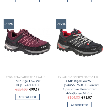
€104,00.
είναι:
€114,00.
είναι:
€91,07.
€99,19.
-13%
-12%
ΓΥΝΑΙΚΕΊΑ ΠΑΠΟΎΤΣΙΑ TRAIL OUTDOR
ΓΥΝΑΙΚΕΊΑ ΠΑΠΟΎΤΣΙΑ TRAIL OUTDOR
CMP Rigel Low WP
CMP Rigel Low WP
3Q13246H910
3Q54456-76UC Γυναικεία
Ορειβατικά Παπούτσια
Original
Η
€
114,00
€
99,19
price
τρέχουσα
Αδιάβροχα Μαύρα
was:
τιμή
ΑΓΟΡΑΣΕ ΤΟ
Original
Η
€
104,00
€
91,07
€114,00.
είναι:
price
τρέχουσα
€99,19.
was:
τιμή
ΑΓΟΡΑΣΕ ΤΟ
€104,00.
είναι: