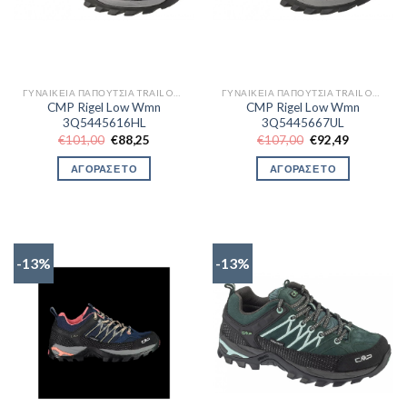
ΓΥΝΑΙΚΕΊΑ ΠΑΠΟΎΤΣΙΑ TRAIL OUTDOR
ΓΥΝΑΙΚΕΊΑ ΠΑΠΟΎΤΣΙΑ TRAIL OUTDOR
CMP Rigel Low Wmn
CMP Rigel Low Wmn
3Q5445616HL
3Q5445667UL
Original
Η
Original
Η
€
101,00
€
88,25
€
107,00
€
92,49
price
τρέχουσα
price
τρέχουσα
was:
τιμή
was:
τιμή
ΑΓΟΡΑΣΕ ΤΟ
ΑΓΟΡΑΣΕ ΤΟ
€101,00.
είναι:
€107,00.
είναι:
€88,25.
€92,49.
-13%
-13%