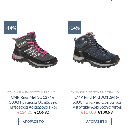
€91,07.
-14%
-14%
ΓΥΝΑΙΚΕΊΑ ΠΑΠΟΎΤΣΙΑ TRAIL OUTDOR
ΓΥΝΑΙΚΕΊΑ ΠΑΠΟΎΤΣΙΑ TRAIL OUTDOR
CMP Rigel Mid 3Q12946-
CMP Rigel Mid 3Q12946-
103Q Γυναικεία Ορειβατικά
53UG Γυναικεία Ορειβατικά
Μποτάκια Αδιάβροχα Γκρι
Μποτάκια Αδιάβροχα Μπλε
Original
Η
Original
Η
€
124,00
€
106,82
€
117,00
€
100,58
price
τρέχουσα
price
τρέχουσα
was:
τιμή
was:
τιμή
ΑΓΟΡΑΣΕ ΤΟ
ΑΓΟΡΑΣΕ ΤΟ
€124,00.
είναι:
€117,00.
είναι:
€106,82.
€100,58.