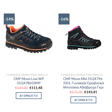
-14%
-16%
ΓΥΝΑΙΚΕΊΑ ΠΑΠΟΎΤΣΙΑ TRAIL OUTDOR
ΓΥΝΑΙΚΕΊΑ ΠΑΠΟΎΤΣΙΑ TRAIL OUTDOR
CMP Moon Low WP
CMP Moon Mid 31Q4796-
31Q478603MP
33UL Γυναικεία Ορειβατικά
Μποτάκια Αδιάβροχα Γκρι
Original
Η
€
130,00
€
111,48
price
τρέχουσα
Original
Η
€
171,00
€
143,41
was:
τιμή
price
τρέχουσα
ΑΓΟΡΑΣΕ ΤΟ
€130,00.
είναι:
was:
τιμή
ΑΓΟΡΑΣΕ ΤΟ
€111,48.
€171,00.
είναι:
€143,41.