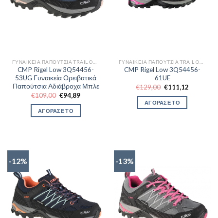
ΓΥΝΑΙΚΕΊΑ ΠΑΠΟΎΤΣΙΑ TRAIL OUTDOR
ΓΥΝΑΙΚΕΊΑ ΠΑΠΟΎΤΣΙΑ TRAIL OUTDOR
CMP Rigel Low 3Q54456-
CMP Rigel Low 3Q54456-
53UG Γυναικεία Ορειβατικά
61UE
Παπούτσια Αδιάβροχα Μπλε
Original
Η
€
129,00
€
111,12
price
τρέχουσα
Original
Η
€
109,00
€
94,89
was:
τιμή
price
τρέχουσα
ΑΓΟΡΑΣΕ ΤΟ
€129,00.
είναι:
was:
τιμή
ΑΓΟΡΑΣΕ ΤΟ
€111,12.
€109,00.
είναι:
€94,89.
-12%
-13%