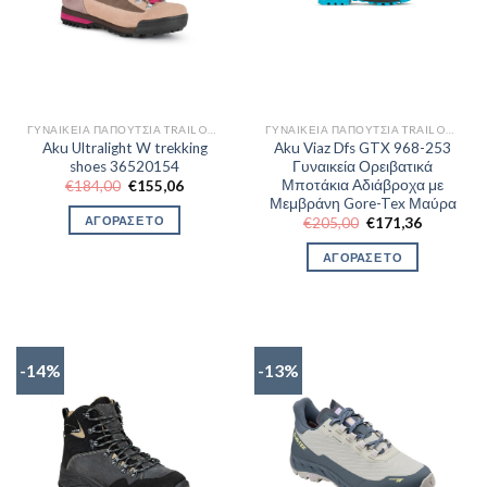
ΓΥΝΑΙΚΕΊΑ ΠΑΠΟΎΤΣΙΑ TRAIL OUTDOR
ΓΥΝΑΙΚΕΊΑ ΠΑΠΟΎΤΣΙΑ TRAIL OUTDOR
Aku Ultralight W trekking
Aku Viaz Dfs GTX 968-253
shoes 36520154
Γυναικεία Ορειβατικά
Μποτάκια Αδιάβροχα με
Original
Η
€
184,00
€
155,06
price
τρέχουσα
Μεμβράνη Gore-Tex Μαύρα
was:
τιμή
ΑΓΟΡΑΣΕ ΤΟ
Original
Η
€
205,00
€
171,36
€184,00.
είναι:
price
τρέχουσα
€155,06.
was:
τιμή
ΑΓΟΡΑΣΕ ΤΟ
€205,00.
είναι:
€171,36.
-14%
-13%