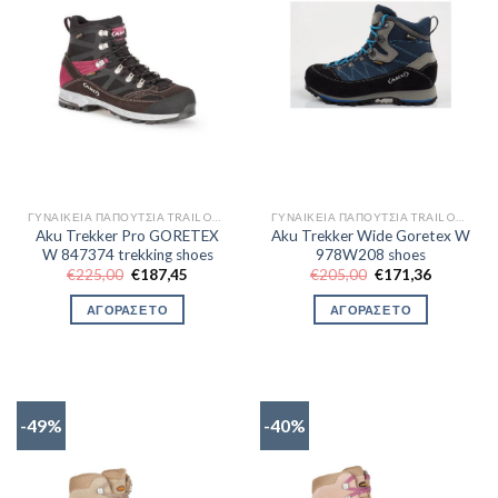
ΓΥΝΑΙΚΕΊΑ ΠΑΠΟΎΤΣΙΑ TRAIL OUTDOR
ΓΥΝΑΙΚΕΊΑ ΠΑΠΟΎΤΣΙΑ TRAIL OUTDOR
Aku Trekker Pro GORETEX
Aku Trekker Wide Goretex W
W 847374 trekking shoes
978W208 shoes
Original
Η
Original
Η
€
225,00
€
187,45
€
205,00
€
171,36
price
τρέχουσα
price
τρέχουσα
was:
τιμή
was:
τιμή
ΑΓΟΡΑΣΕ ΤΟ
ΑΓΟΡΑΣΕ ΤΟ
€225,00.
είναι:
€205,00.
είναι:
€187,45.
€171,36.
-49%
-40%