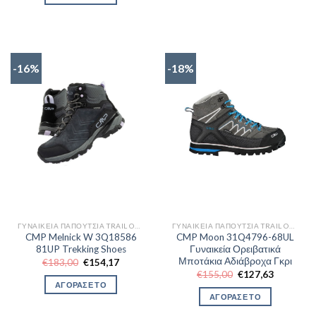
€90,72.
-16%
-18%
ΓΥΝΑΙΚΕΊΑ ΠΑΠΟΎΤΣΙΑ TRAIL OUTDOR
ΓΥΝΑΙΚΕΊΑ ΠΑΠΟΎΤΣΙΑ TRAIL OUTDOR
CMP Melnick W 3Q18586
CMP Moon 31Q4796-68UL
81UP Trekking Shoes
Γυναικεία Ορειβατικά
Μποτάκια Αδιάβροχα Γκρι
Original
Η
€
183,00
€
154,17
price
τρέχουσα
Original
Η
€
155,00
€
127,63
was:
τιμή
price
τρέχουσα
ΑΓΟΡΑΣΕ ΤΟ
€183,00.
είναι:
was:
τιμή
ΑΓΟΡΑΣΕ ΤΟ
€154,17.
€155,00.
είναι:
€127,63.