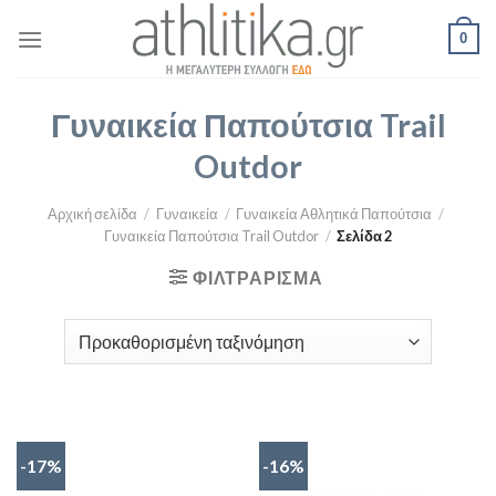
Skip
0
to
content
Γυναικεία Παπούτσια Trail
Outdor
Αρχική σελίδα
/
Γυναικεία
/
Γυναικεία Αθλητικά Παπούτσια
/
Γυναικεία Παπούτσια Trail Outdor
/
Σελίδα 2
ΦΙΛΤΡΆΡΙΣΜΑ
-17%
-16%