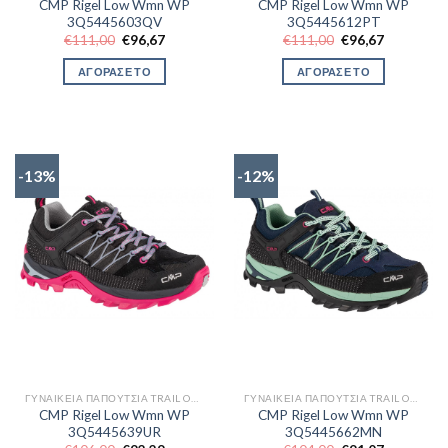
CMP Rigel Low Wmn WP
CMP Rigel Low Wmn WP
3Q5445603QV
3Q5445612PT
Original
Η
Original
Η
€
111,00
€
96,67
€
111,00
€
96,67
price
τρέχουσα
price
τρέχουσα
was:
τιμή
was:
τιμή
ΑΓΟΡΑΣΕ ΤΟ
ΑΓΟΡΑΣΕ ΤΟ
€111,00.
είναι:
€111,00.
είναι:
€96,67.
€96,67.
-13%
-12%
ΓΥΝΑΙΚΕΊΑ ΠΑΠΟΎΤΣΙΑ TRAIL OUTDOR
ΓΥΝΑΙΚΕΊΑ ΠΑΠΟΎΤΣΙΑ TRAIL OUTDOR
CMP Rigel Low Wmn WP
CMP Rigel Low Wmn WP
3Q5445639UR
3Q5445662MN