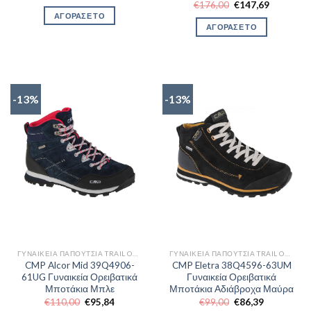
price
τρέχουσα
Original
Η
€
176,00
€
147,69
was:
τιμή
price
τρέχουσα
ΑΓΟΡΑΣΕ ΤΟ
€112,00.
είναι:
was:
τιμή
ΑΓΟΡΑΣΕ ΤΟ
€97,10.
€176,00.
είναι:
€147,69.
-13%
-13%
ΓΥΝΑΙΚΕΊΑ ΠΑΠΟΎΤΣΙΑ TRAIL OUTDOR
ΓΥΝΑΙΚΕΊΑ ΠΑΠΟΎΤΣΙΑ TRAIL OUTDOR
CMP Alcor Mid 39Q4906-
CMP Eletra 38Q4596-63UM
61UG Γυναικεία Ορειβατικά
Γυναικεία Ορειβατικά
Μποτάκια Μπλε
Μποτάκια Αδιάβροχα Μαύρα
Original
Η
Original
Η
€
110,00
€
95,84
€
99,00
€
86,39
price
τρέχουσα
price
τρέχουσα