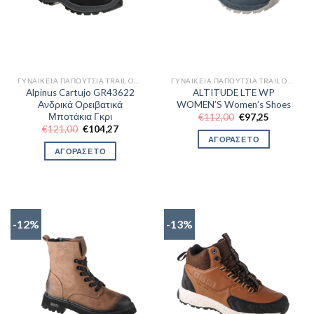
ΓΥΝΑΙΚΕΊΑ ΠΑΠΟΎΤΣΙΑ TRAIL OUTDOR
ΓΥΝΑΙΚΕΊΑ ΠΑΠΟΎΤΣΙΑ TRAIL OUTDOR
Alpinus Cartujo GR43622
ALTITUDE LTE WP
Ανδρικά Ορειβατικά
WOMEN’S Women’s Shoes
Μποτάκια Γκρι
Original
Η
€
112,00
€
97,25
price
τρέχουσα
Original
Η
€
121,00
€
104,27
was:
τιμή
price
τρέχουσα
ΑΓΟΡΑΣΕ ΤΟ
€112,00.
είναι:
was:
τιμή
ΑΓΟΡΑΣΕ ΤΟ
€97,25.
€121,00.
είναι:
€104,27.
-12%
-13%