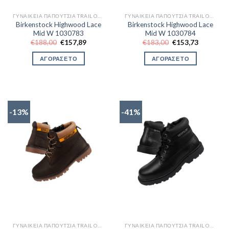
ΓΥΝΑΙΚΕΊΑ ΠΑΠΟΎΤΣΙΑ TRAIL OUTDOR
ΓΥΝΑΙΚΕΊΑ ΠΑΠΟΎΤΣΙΑ TRAIL OUTDOR
Birkenstock Highwood Lace
Birkenstock Highwood Lace
Mid W 1030783
Mid W 1030784
Original
Η
Original
Η
€
188,00
€
157,89
€
183,00
€
153,73
price
τρέχουσα
price
τρέχουσα
was:
τιμή
was:
τιμή
ΑΓΟΡΑΣΕ ΤΟ
ΑΓΟΡΑΣΕ ΤΟ
€188,00.
είναι:
€183,00.
είναι:
€157,89.
€153,73.
-13%
-41%
ΓΥΝΑΙΚΕΊΑ ΠΑΠΟΎΤΣΙΑ TRAIL OUTDOR
ΓΥΝΑΙΚΕΊΑ ΠΑΠΟΎΤΣΙΑ TRAIL OUTDOR