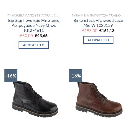
ΓΥΝΑΙΚΕΊΑ ΠΑΠΟΎΤΣΙΑ TRAIL OUTDOR
ΓΥΝΑΙΚΕΊΑ ΠΑΠΟΎΤΣΙΑ TRAIL OUTDOR
Big Star Γυναικεία Μποτάκια
Birkenstock Highwood Lace
Αστραγάλου Navy Μπλε
Mid W 1028159
KK274611
Original
Η
€
193,00
€
161,13
price
τρέχουσα
Original
Η
€
50,00
€
43,66
was:
τιμή
price
τρέχουσα
ΑΓΟΡΑΣΕ ΤΟ
€193,00.
είναι:
was:
τιμή
ΑΓΟΡΑΣΕ ΤΟ
€161,13.
€50,00.
είναι:
€43,66.
-16%
-16%