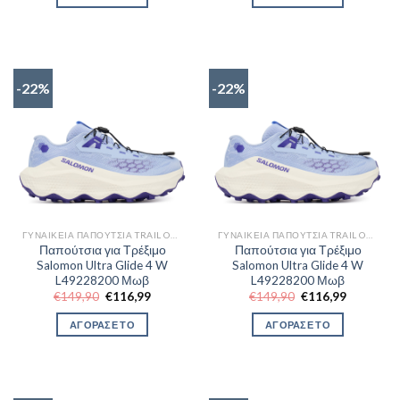
-22%
-22%
ΓΥΝΑΙΚΕΊΑ ΠΑΠΟΎΤΣΙΑ TRAIL OUTDOR
ΓΥΝΑΙΚΕΊΑ ΠΑΠΟΎΤΣΙΑ TRAIL OUTDOR
Παπούτσια για Τρέξιμο
Παπούτσια για Τρέξιμο
Salomon Ultra Glide 4 W
Salomon Ultra Glide 4 W
L49228200 Μωβ
L49228200 Μωβ
Original
Η
Original
Η
€
149,90
€
116,99
€
149,90
€
116,99
price
τρέχουσα
price
τρέχουσα
was:
τιμή
was:
τιμή
ΑΓΟΡΑΣΕ ΤΟ
ΑΓΟΡΑΣΕ ΤΟ
€149,90.
είναι:
€149,90.
είναι:
€116,99.
€116,99.