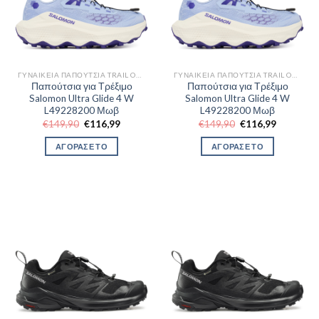
ΓΥΝΑΙΚΕΊΑ ΠΑΠΟΎΤΣΙΑ TRAIL OUTDOR
ΓΥΝΑΙΚΕΊΑ ΠΑΠΟΎΤΣΙΑ TRAIL OUTDOR
Παπούτσια για Τρέξιμο
Παπούτσια για Τρέξιμο
Salomon Ultra Glide 4 W
Salomon Ultra Glide 4 W
L49228200 Μωβ
L49228200 Μωβ
Original
Η
Original
Η
€
149,90
€
116,99
€
149,90
€
116,99
price
τρέχουσα
price
τρέχουσα
was:
τιμή
was:
τιμή
ΑΓΟΡΑΣΕ ΤΟ
ΑΓΟΡΑΣΕ ΤΟ
€149,90.
είναι:
€149,90.
είναι:
€116,99.
€116,99.