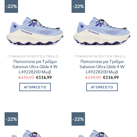
-22%
-22%
ΓΥΝΑΙΚΕΊΑ ΠΑΠΟΎΤΣΙΑ TRAIL OUTDOR
ΓΥΝΑΙΚΕΊΑ ΠΑΠΟΎΤΣΙΑ TRAIL OUTDOR
Παπούτσια για Τρέξιμο
Παπούτσια για Τρέξιμο
Salomon Ultra Glide 4 W
Salomon Ultra Glide 4 W
L49228200 Μωβ
L49228200 Μωβ
Original
Η
Original
Η
€
149,90
€
116,99
€
149,90
€
116,99
price
τρέχουσα
price
τρέχουσα
was:
τιμή
was:
τιμή
ΑΓΟΡΑΣΕ ΤΟ
ΑΓΟΡΑΣΕ ΤΟ
€149,90.
είναι:
€149,90.
είναι:
€116,99.
€116,99.
-22%
-22%