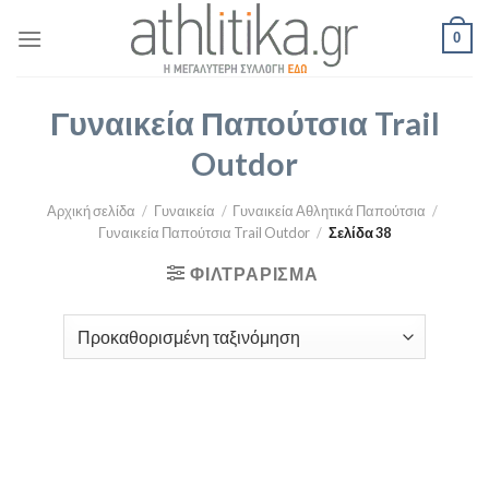
Skip
0
to
content
Γυναικεία Παπούτσια Trail
Outdor
Αρχική σελίδα
/
Γυναικεία
/
Γυναικεία Αθλητικά Παπούτσια
/
Γυναικεία Παπούτσια Trail Outdor
/
Σελίδα 38
ΦΙΛΤΡΆΡΙΣΜΑ