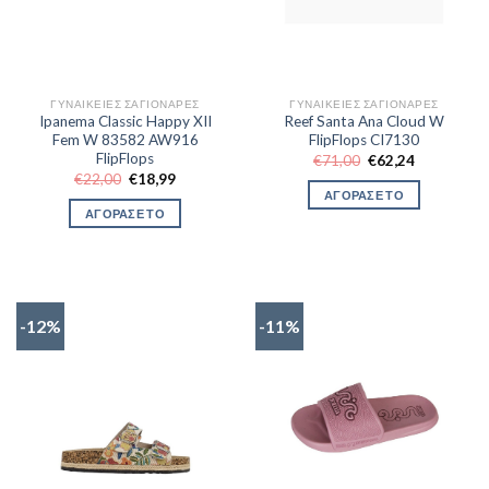
ΓΥΝΑΙΚΕΊΕΣ ΣΑΓΙΟΝΆΡΕΣ
ΓΥΝΑΙΚΕΊΕΣ ΣΑΓΙΟΝΆΡΕΣ
Ipanema Classic Happy XII
Reef Santa Ana Cloud W
Fem W 83582 AW916
FlipFlops CI7130
FlipFlops
Original
Η
€
71,00
€
62,24
price
τρέχουσα
Original
Η
€
22,00
€
18,99
was:
τιμή
price
τρέχουσα
ΑΓΟΡΑΣΕ ΤΟ
€71,00.
είναι:
was:
τιμή
ΑΓΟΡΑΣΕ ΤΟ
€62,24.
€22,00.
είναι:
€18,99.
-12%
-11%