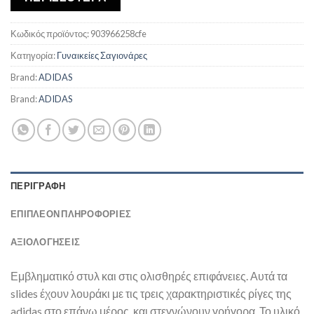
Κωδικός προϊόντος:
903966258cfe
Κατηγορία:
Γυναικείες Σαγιονάρες
Brand:
ADIDAS
Brand:
ADIDAS
ΠΕΡΙΓΡΑΦΉ
ΕΠΙΠΛΈΟΝ ΠΛΗΡΟΦΟΡΊΕΣ
ΑΞΙΟΛΟΓΗΣΕΙΣ
Εμβληματικό στυλ και στις ολισθηρές επιφάνειες. Αυτά τα
slides έχουν λουράκι με τις τρεις χαρακτηριστικές ρίγες της
adidas στο επάνω μέρος, και στεγνώνουν γρήγορα. Το υλικό