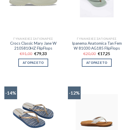
ΓΥΝΑΙΚΕΊΕΣ ΣΑΓΙΟΝΆΡΕΣ
ΓΥΝΑΙΚΕΊΕΣ ΣΑΓΙΟΝΆΡΕΣ
Crocs Classic Mary Jane W
Ipanema Anatomica Tan Fem
2105810HZ FlipFlops
W 81030 AG185 FlipFlops
Original
Η
Original
Η
€
91,00
€
79,33
€
20,00
€
17,25
price
τρέχουσα
price
τρέχουσα
was:
τιμή
was:
τιμή
ΑΓΟΡΑΣΕ ΤΟ
ΑΓΟΡΑΣΕ ΤΟ
€91,00.
είναι:
€20,00.
είναι:
€79,33.
€17,25.
-14%
-12%