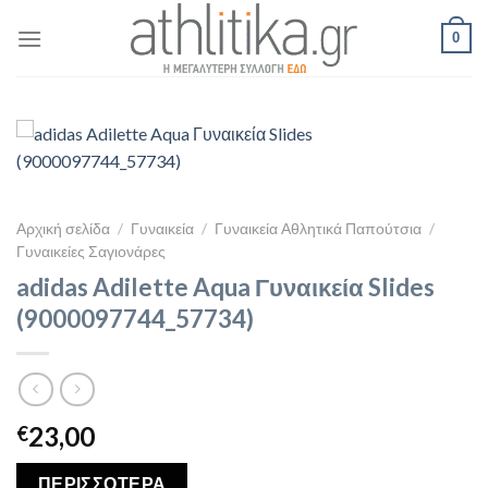
Skip
0
to
content
Αρχική σελίδα
/
Γυναικεία
/
Γυναικεία Αθλητικά Παπούτσια
/
Γυναικείες Σαγιονάρες
adidas Adilette Aqua Γυναικεία Slides
(9000097744_57734)
23,00
€
ΠΕΡΙΣΣΟΤΕΡΑ