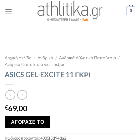
Skip
0
to
content
Αρχική σελίδα
/
Ανδρικά
/
Ανδρικά Αθλητικά Παπούτσια
/
Ανδρικά Παπούτσια για Τρέξιμο
ASICS GEL-EXCITE 11 ΓΚΡΙ
69,00
€
ΑΓΟΡΑΣΕ ΤΟ
Κωδικός προϊόντος:
4385f5d94da2