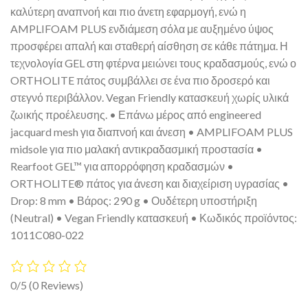
καλύτερη αναπνοή και πιο άνετη εφαρμογή, ενώ η
AMPLIFOAM PLUS ενδιάμεση σόλα με αυξημένο ύψος
προσφέρει απαλή και σταθερή αίσθηση σε κάθε πάτημα. Η
τεχνολογία GEL στη φτέρνα μειώνει τους κραδασμούς, ενώ ο
ORTHOLITE πάτος συμβάλλει σε ένα πιο δροσερό και
στεγνό περιβάλλον. Vegan Friendly κατασκευή χωρίς υλικά
ζωικής προέλευσης. • Επάνω μέρος από engineered
jacquard mesh για διαπνοή και άνεση • AMPLIFOAM PLUS
midsole για πιο μαλακή αντικραδασμική προστασία •
Rearfoot GEL™ για απορρόφηση κραδασμών •
ORTHOLITE® πάτος για άνεση και διαχείριση υγρασίας •
Drop: 8 mm • Βάρος: 290 g • Ουδέτερη υποστήριξη
(Neutral) • Vegan Friendly κατασκευή • Κωδικός προϊόντος:
1011C080-022
0/5
(0 Reviews)