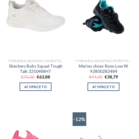
ΓΥΝΑΙΚΕΊΑ ΑΘΛΗΤΙΚΆ ΠΑΠΟΎΤΣΙΑ TRAINNING
ΓΥΝΑΙΚΕΊΑ ΑΘΛΗΤΙΚΆ ΠΑΠΟΎΤΣΙΑ TRAINNING
Skechers Bobs Squad Tough
Martes shoes Ronn Low W
Talk 32504WHT
92800282484
Original
Η
Original
Η
€
73,00
€
63,88
€
44,00
€
38,79
price
τρέχουσα
price
τρέχουσα
was:
τιμή
was:
τιμή
ΑΓΟΡΑΣΕ ΤΟ
ΑΓΟΡΑΣΕ ΤΟ
€73,00.
είναι:
€44,00.
είναι:
€63,88.
€38,79.
-12%