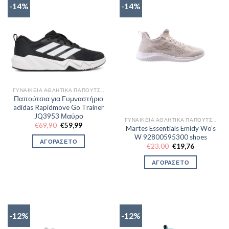
-14%
-14%
ΓΥΝΑΙΚΕΊΑ ΑΘΛΗΤΙΚΆ ΠΑΠΟΎΤΣΙΑ TRAINNING
Παπούτσια για Γυμναστήριο
adidas Rapidmove Go Trainer
JQ3953 Μαύρο
ΓΥΝΑΙΚΕΊΑ ΑΘΛΗΤΙΚΆ ΠΑΠΟΎΤΣΙΑ TRAINNING
Original
Η
€
69,90
€
59,99
Martes Essentials Emidy Wo’s
price
τρέχουσα
W 92800595300 shoes
was:
τιμή
ΑΓΟΡΑΣΕ ΤΟ
€69,90.
είναι:
Original
Η
€
23,00
€
19,76
€59,99.
price
τρέχουσα
was:
τιμή
ΑΓΟΡΑΣΕ ΤΟ
€23,00.
είναι:
€19,76.
-12%
-12%