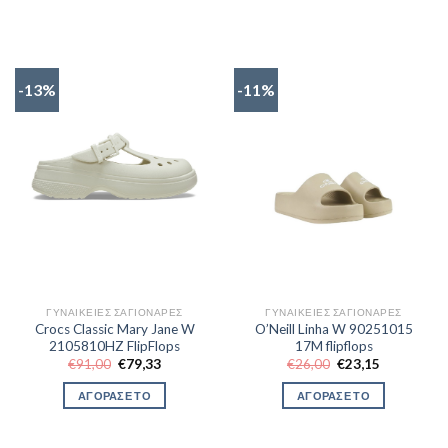
€20,22.
€23,15.
-13%
-11%
ΓΥΝΑΙΚΕΊΕΣ ΣΑΓΙΟΝΆΡΕΣ
ΓΥΝΑΙΚΕΊΕΣ ΣΑΓΙΟΝΆΡΕΣ
Crocs Classic Mary Jane W
O’Neill Linha W 90251015
2105810HZ FlipFlops
17M flipflops
Original
Η
Original
Η
€
91,00
€
79,33
€
26,00
€
23,15
price
τρέχουσα
price
τρέχουσα
was:
τιμή
was:
τιμή
ΑΓΟΡΑΣΕ ΤΟ
ΑΓΟΡΑΣΕ ΤΟ
€91,00.
είναι:
€26,00.
είναι:
€79,33.
€23,15.