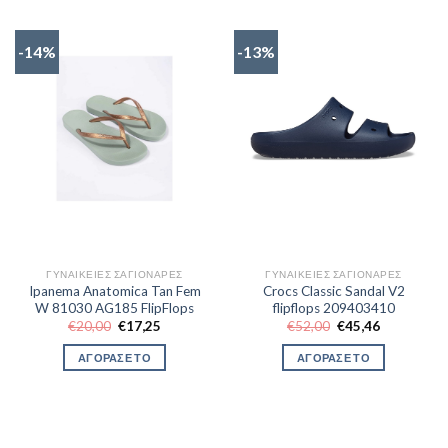
-14%
-13%
ΓΥΝΑΙΚΕΊΕΣ ΣΑΓΙΟΝΆΡΕΣ
ΓΥΝΑΙΚΕΊΕΣ ΣΑΓΙΟΝΆΡΕΣ
Ipanema Anatomica Tan Fem
Crocs Classic Sandal V2
W 81030 AG185 FlipFlops
flipflops 209403410
Original
Η
Original
Η
€
20,00
€
17,25
€
52,00
€
45,46
price
τρέχουσα
price
τρέχουσα
was:
τιμή
was:
τιμή
ΑΓΟΡΑΣΕ ΤΟ
ΑΓΟΡΑΣΕ ΤΟ
€20,00.
είναι:
€52,00.
είναι:
€17,25.
€45,46.