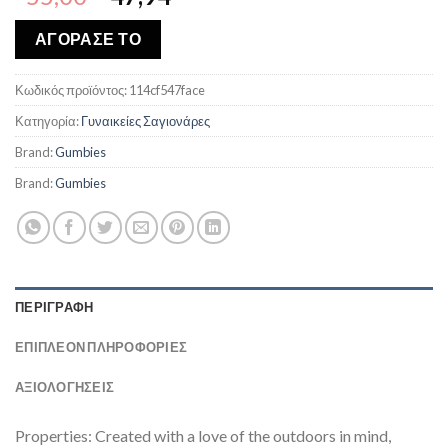
price
τρέχουσα
was:
τιμή
ΑΓΟΡΑΣΕ ΤΟ
€55,00.
είναι:
€47,94.
Κωδικός προϊόντος:
114cf547face
Κατηγορία:
Γυναικείες Σαγιονάρες
Brand:
Gumbies
Brand:
Gumbies
ΠΕΡΙΓΡΑΦΉ
ΕΠΙΠΛΈΟΝ ΠΛΗΡΟΦΟΡΊΕΣ
ΑΞΙΟΛΟΓΗΣΕΙΣ
Properties: Created with a love of the outdoors in mind,