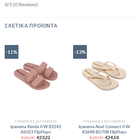
0/5
(0 Reviews)
ΣΧΕΤΙΚΆ ΠΡΟΪΌΝΤΑ
-11%
-13%
ΓΥΝΑΙΚΕΊΕΣ ΣΑΓΙΟΝΆΡΕΣ
ΓΥΝΑΙΚΕΊΕΣ ΣΑΓΙΟΝΆΡΕΣ
Ipanema Renda II W 83243
Ipanema Anat Connect II W
AS023 FlipFlops
83648 BD708 FlipFlops
Original
Η
Original
Η
€
26,00
€
23,22
€
28,00
€
24,50