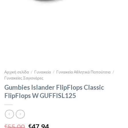
Αρχική σελίδα
/
Γυναικεία
/
Γυναικεία Αθλητικά Παπούτσια
/
Γυναικείες Σαγιονάρες
Gumbies Islander FlipFlops Classic
FlipFlops W GUFFISL125
Original
Η
55,00
47,94
€
€