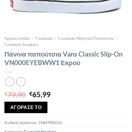
Αρχική σελίδα
/
Γυναικεία
/
Γυναικεία Αθλητικά Παπούτσια
/
Γυναικεία Sneakers
Πάνινα παπούτσια Vans Classic Slip-On
VN000EYEBWW1 Εκρού
Original
Η
79,90
65,99
€
€
price
τρέχουσα
was:
τιμή
ΑΓΟΡΑΣΕ ΤΟ
€79,90.
είναι:
€65,99.
Κωδικός προϊόντος:
19afe99b011b
Κατηγορία:
Γυναικεία Sneakers