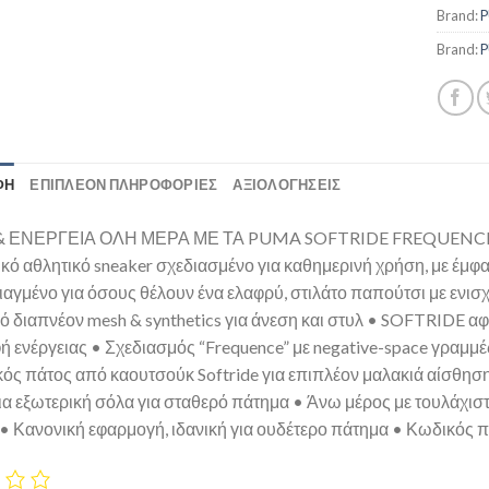
Brand:
Brand:
ΦΉ
ΕΠΙΠΛΈΟΝ ΠΛΗΡΟΦΟΡΊΕΣ
ΑΞΙΟΛΟΓΗΣΕΙΣ
 ΕΝΕΡΓΕΙΑ ΟΛΗ ΜΕΡΑ ΜΕ ΤΑ PUMA SOFTRIDE FREQUENCE. Το P
ικό αθλητικό sneaker σχεδιασμένο για καθημερινή χρήση, με έμ
τιαγμένο για όσους θέλουν ένα ελαφρύ, στιλάτο παπούτσι με ενι
ό διαπνέον mesh & synthetics για άνεση και στυλ • SOFTRIDE αφ
ή ενέργειας • Σχεδιασμός “Frequence” με negative-space γραμμ
ός πάτος από καουτσούκ Softride για επιπλέον μαλακιά αίσθηση
ια εξωτερική σόλα για σταθερό πάτημα • Άνω μέρος με τουλάχισ
 • Κανονική εφαρμογή, ιδανική για ουδέτερο πάτημα • Κωδικός 