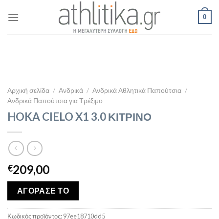
Skip
0
to
content
Αρχική σελίδα
/
Ανδρικά
/
Ανδρικά Αθλητικά Παπούτσια
/
Ανδρικά Παπούτσια για Τρέξιμο
HOKA CIELO X1 3.0 ΚΙΤΡΙΝΟ
209,00
€
ΑΓΟΡΑΣΕ ΤΟ
Κωδικός προϊόντος:
97ee18710dd5