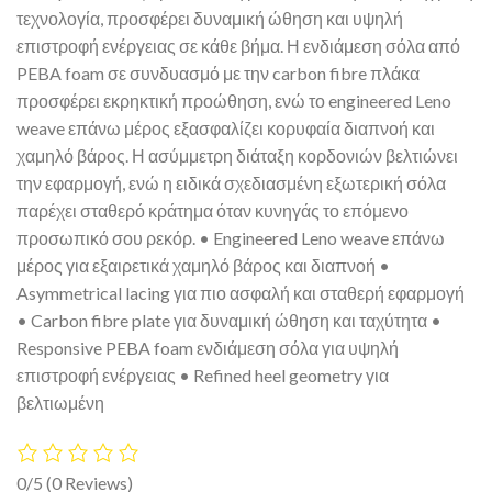
τεχνολογία, προσφέρει δυναμική ώθηση και υψηλή
επιστροφή ενέργειας σε κάθε βήμα. Η ενδιάμεση σόλα από
PEBA foam σε συνδυασμό με την carbon fibre πλάκα
προσφέρει εκρηκτική προώθηση, ενώ το engineered Leno
weave επάνω μέρος εξασφαλίζει κορυφαία διαπνοή και
χαμηλό βάρος. Η ασύμμετρη διάταξη κορδονιών βελτιώνει
την εφαρμογή, ενώ η ειδικά σχεδιασμένη εξωτερική σόλα
παρέχει σταθερό κράτημα όταν κυνηγάς το επόμενο
προσωπικό σου ρεκόρ. • Engineered Leno weave επάνω
μέρος για εξαιρετικά χαμηλό βάρος και διαπνοή •
Asymmetrical lacing για πιο ασφαλή και σταθερή εφαρμογή
• Carbon fibre plate για δυναμική ώθηση και ταχύτητα •
Responsive PEBA foam ενδιάμεση σόλα για υψηλή
επιστροφή ενέργειας • Refined heel geometry για
βελτιωμένη
0/5
(0 Reviews)